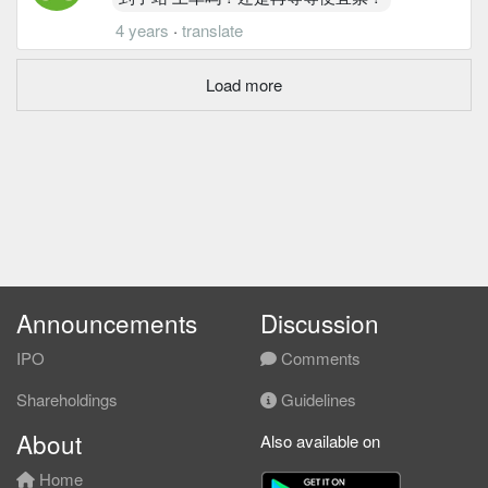
4 years
·
translate
Load more
Announcements
Discussion
IPO
Comments
Shareholdings
Guidelines
About
Also available on
Home