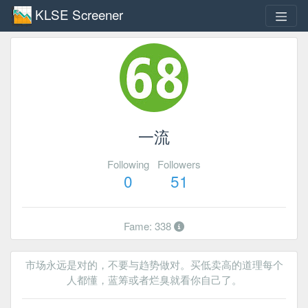
KLSE Screener
一流
Following
Followers
0
51
Fame: 338
市场永远是对的，不要与趋势做对。买低卖高的道理每个
人都懂，蓝筹或者烂臭就看你自己了。