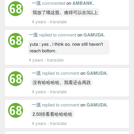
一流
commented
on
AMBANK
.
我放了哦这股。难得可以在3以上
4 years
·
translate
一流
replied to comment
on
GAMUDA
.
yuta : yes , i think so. now still haven't
reach bottom.
4 years
·
translate
一流
replied to comment
on
GAMUDA
.
没有哈哈哈哈。我看还会再跌
4 years
·
translate
一流
replied to comment
on
GAMUDA
.
2.50排看看哈哈哈哈
4 years
·
translate