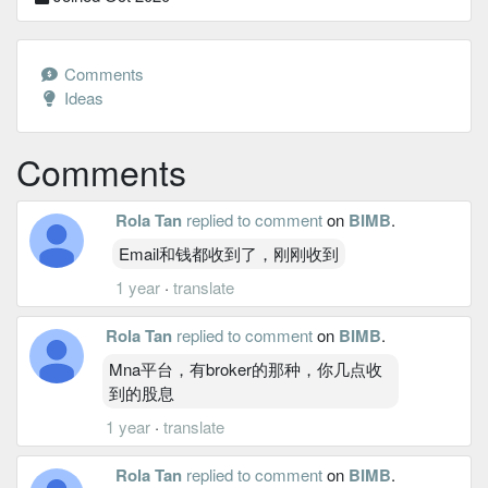
Comments
Ideas
Comments
Rola Tan
replied to comment
on
BIMB
.
Email和钱都收到了，刚刚收到
1 year
·
translate
Rola Tan
replied to comment
on
BIMB
.
Mna平台，有broker的那种，你几点收
到的股息
1 year
·
translate
Rola Tan
replied to comment
on
BIMB
.