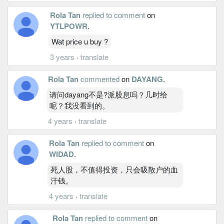
Rola Tan
replied to comment
on
YTLPOWR
.
Wat price u buy ?
3 years
·
translate
Rola Tan
commented
on
DAYANG
.
请问dayang不是?派股息吗？几时给
呢？我没看到的。
4 years
·
translate
Rola Tan
replied to comment
on
WIDAD
.
死人股，不值得投资，只会吸散户的血
汗钱。
4 years
·
translate
Rola Tan
replied to comment
on