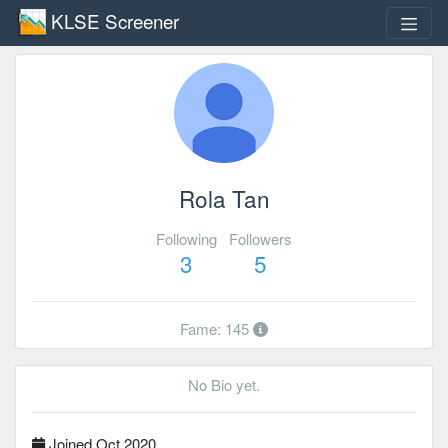
KLSE Screener
Rola Tan
Following
Followers
3
5
Fame: 145
No Bio yet.
Joined Oct 2020