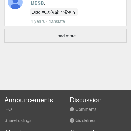
MBSB
.
Dido XOX你放了没有？
4 years
·
translate
Load more
Announcements
Discussion
IPO
Comments
Shareholdings
Guidelines