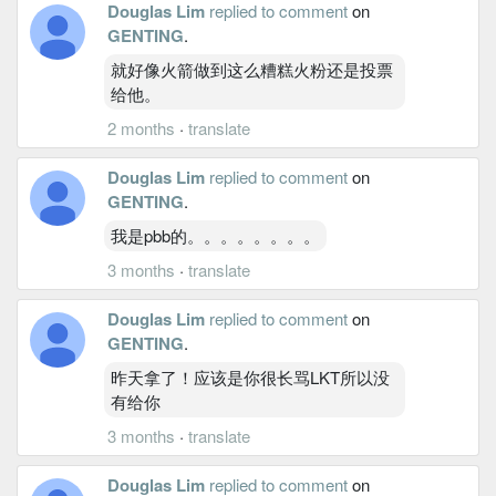
Douglas Lim
replied to comment
on
GENTING
.
就好像火箭做到这么糟糕火粉还是投票
给他。
2 months
·
translate
Douglas Lim
replied to comment
on
GENTING
.
我是pbb的。。。。。。。。
3 months
·
translate
Douglas Lim
replied to comment
on
GENTING
.
昨天拿了！应该是你很长骂LKT所以没
有给你
3 months
·
translate
Douglas Lim
replied to comment
on