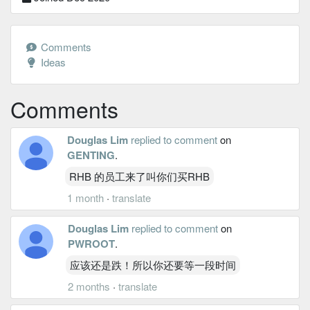
Comments
Ideas
Comments
Douglas Lim
replied to comment
on
GENTING
.
RHB 的员工来了叫你们买RHB
1 month
·
translate
Douglas Lim
replied to comment
on
PWROOT
.
应该还是跌！所以你还要等一段时间
2 months
·
translate