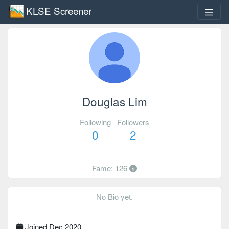
KLSE Screener
Douglas Lim
Following
Followers
0
2
Fame: 126
No Bio yet.
Joined Dec 2020