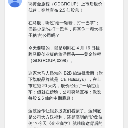
🚀黄金旅程（GDGROUP）上市后股价
低迷，突然宣布 2.5 仙股息！
在马股，听过“给一颗糖，打一巴掌”；
但很少见“先打一巴掌，再塞你一颗大椰
子糖”的公司吗？
今天要聊的，就是刚刚在 4 月 16 日挂
牌马股创业板的旅游巨头——黄金旅程
（GDGROUP, 0398）。
这家大马人熟知的 B2B 旅游批发商（旗
下旗舰品牌就是 ICE Holidays），在上
市短短 20 天内，股价经历了一场过山
车；但就在傍晚，公司突然宣布：派发
每股 2.5 仙的中期股息！
这波操作让很多股友们看蒙了。这到底
是公司大方送福利，还是高明的“护盘伎
俩”？今天《企业商学》就聊聊这背后的