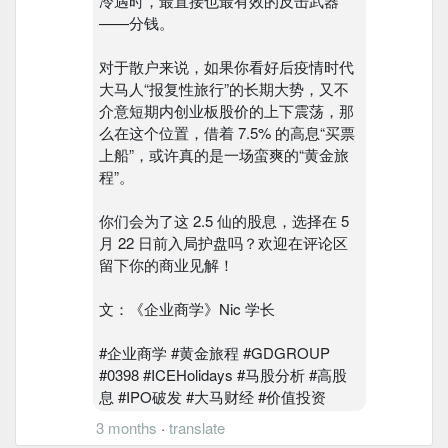
冷遇时，最直接也最有效的反击武器
——分钱。
对于散户来说，如果你看好后疫情时代
大马人“报复性旅行”的长期大势，又不
介意短期内创业板股价的上下震荡，那
么在这个位置，借着 7.5% 的高息“买票
上船”，或许真的是一场蛮爽的“黄金旅
程”。
你们会为了这 2.5 仙的股息，选择在 5
月 22 日前入局护盘吗？欢迎在评论区
留下你的商业见解！
文：《企业商学》Nic 学长
#企业商学 #黄金旅程 #GDGROUP
#0398 #ICEHolidays #马股分析 #高股
息 #IPO破发 #大马财经 #价值投资
3 months
·
translate