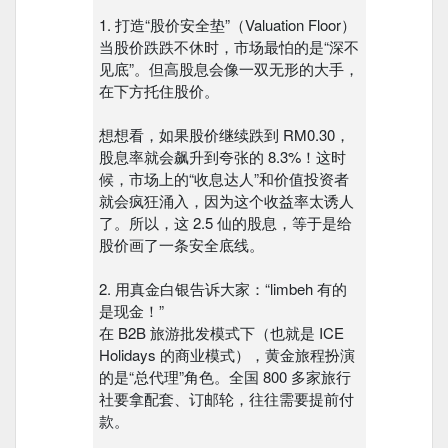
1. 打造“股价安全垫”（Valuation Floor）
当股价跌跌不休时，市场最怕的是“深不
见底”。但高股息会像一双无形的大手，
在下方托住股价。
想想看，如果股价继续跌到 RM0.30，
股息率就会飙升到夸张的 8.3%！这时
候，市场上的“收息达人”和价值投资者
就会疯狂涌入，因为这个收益率太诱人
了。所以，这 2.5 仙的股息，等于是给
股价画了一条安全底线。
2. 用真金白银告诉大家：“limbeh 有的
是现金！”
在 B2B 旅游批发模式下（也就是 ICE
Holidays 的商业模式），黄金旅程扮演
的是“总代理”角色。全国 800 多家旅行
社要拿配套、订邮轮，往往需要提前付
款。