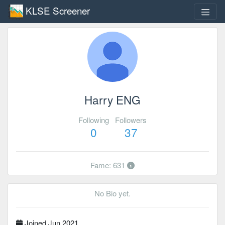
KLSE Screener
Harry ENG
Following
Followers
0
37
Fame: 631
No Bio yet.
Joined Jun 2021