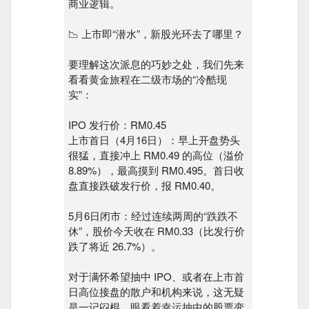
商业逻辑。
📉 上市即“潜水”，新股光环去了哪里？
要理解这次派息的巧妙之处，我们先来
看看黄金旅程在二级市场的“冷酷现
实”：
IPO 发行价：RM0.45
上市首日（4月16日）：早上开盘势头
很猛，直接冲上 RM0.49 的高位（溢价
8.89%），最高摸到 RM0.495。首日收
盘直接跌破发行价，报 RM0.40。
5月6日闭市：经过连续两周的“跌跌不
休”，股价今天收在 RM0.33（比发行价
跌了将近 26.7%）。
对于满怀希望抽中 IPO、或者在上市首
日高位接盘的散户和机构来说，这无疑
是一记闷棍。眼看着幸运抽中的股票变