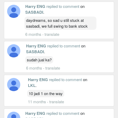
Harry ENG
replied to comment
on
SASBADI
.
daydreams, so sad u still stuck at
sasbadi, we full swing to bank stock
6 months
·
translate
Harry ENG
replied to comment
on
SASBADI
.
sudah jual ka?
6 months
·
translate
Harry ENG
replied to comment
on
LKL
.
10 jadi 1 on the way
11 months
·
translate
Harry ENG
replied to comment
on