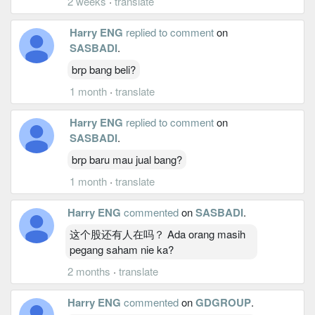
2 weeks
·
translate
Harry ENG
replied to comment
on
SASBADI
.
brp bang beli?
1 month
·
translate
Harry ENG
replied to comment
on
SASBADI
.
brp baru mau jual bang?
1 month
·
translate
Harry ENG
commented
on
SASBADI
.
这个股还有人在吗？ Ada orang masih
pegang saham nie ka?
2 months
·
translate
Harry ENG
commented
on
GDGROUP
.