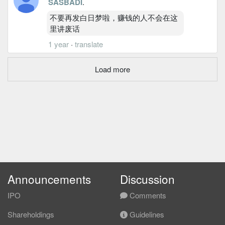
SASBADI
.
不要再发白日梦啦，赚钱的人不会在这
里讲废话
1 year
·
translate
Load more
Announcements
Discussion
IPO
Comments
Shareholdings
Guidelines