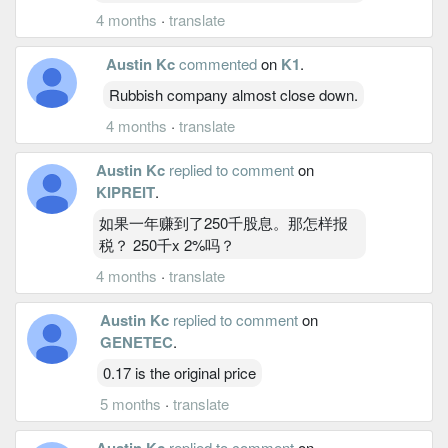
4 months
·
translate
Austin Kc
commented
on
K1
.
Rubbish company almost close down.
4 months
·
translate
Austin Kc
replied to comment
on
KIPREIT
.
如果一年赚到了250千股息。那怎样报
税？ 250千x 2%吗？
4 months
·
translate
Austin Kc
replied to comment
on
GENETEC
.
0.17 is the original price
5 months
·
translate
Austin Kc
replied to comment
on