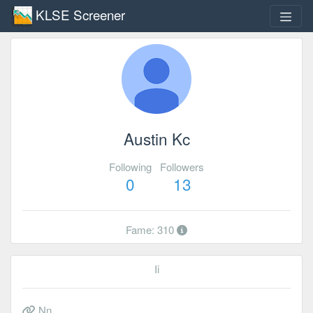
KLSE Screener
Austin Kc
Following
Followers
0
13
Fame: 310
Ii
Nn