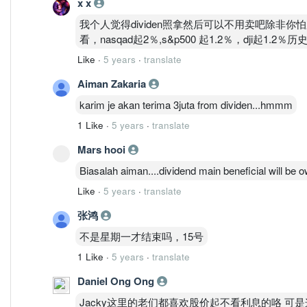
x x
我个人觉得dividen照拿然后可以不用卖吧除非你
看，nasqad起2％,s&p500 起1.2％，dji起1.2％
Like
·
5 years
·
translate
Aiman Zakaria
karim je akan terima 3juta from dividen...hmmm
1 Like
·
5 years
·
translate
Mars hooi
Biasalah aiman....dividend main beneficial will be ow
Like
·
5 years
·
translate
张鸿
不是星期一才结束吗，15号
1 Like
·
5 years
·
translate
Daniel Ong Ong
Jacky这里的老们都喜欢股价起不看利息的咯 