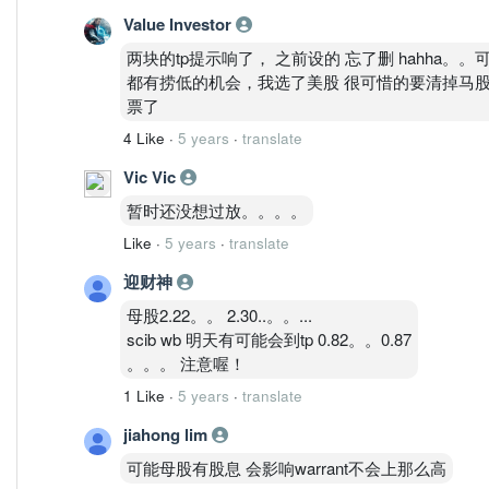
8. SCIB management target to achieve RM2B market 
Value Investor
Credit to : shaun723
两块的tp提示响了， 之前设的 忘了删 hahha。
https://my.stockbit.com/#/post/5827104
都有捞低的机会，我选了美股 很可惜的要清掉马股一
票了
4 Like
·
5 years
·
translate
Vic Vic
暂时还没想过放。。。。
Like
·
5 years
·
translate
迎财神
母股2.22。。 2.30..。。...
scib wb 明天有可能会到tp 0.82。。0.87
。。。 注意喔！
1 Like
·
5 years
·
translate
jiahong lim
可能母股有股息 会影响warrant不会上那么高