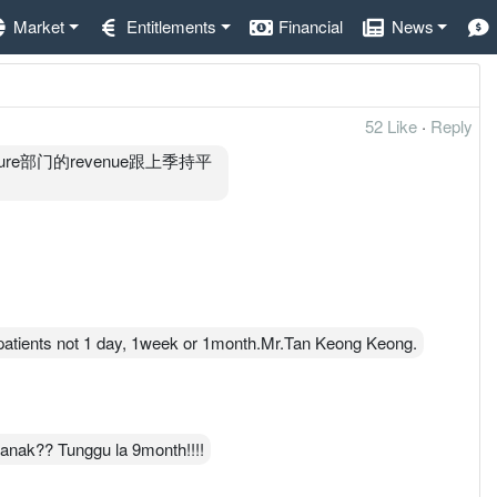
Market
Entitlements
Financial
News
52 Like
·
Reply
e部门的revenue跟上季持平
e first week of May 2021.
h patients not 1 day, 1week or 1month.Mr.Tan Keong Keong.
 construction time 2-3 times.
onas to be announced in Q2 2021
 anak?? Tunggu la 9month!!!!