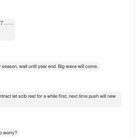
了……
ow season, wait until year end. Big wave will come.
tract let scib rest for a while first, next time push will new
to worry?