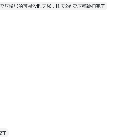
.05卖压慢强的可是没昨天强，昨天2的卖压都被扫完了
应了