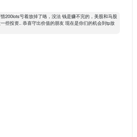
cap for 2021.
。可惜200lots亏着放掉了咯，没法 钱是赚不完的，美股和马股
些投资.. 恭喜守出价值的朋友 现在是你们的机会到tp放