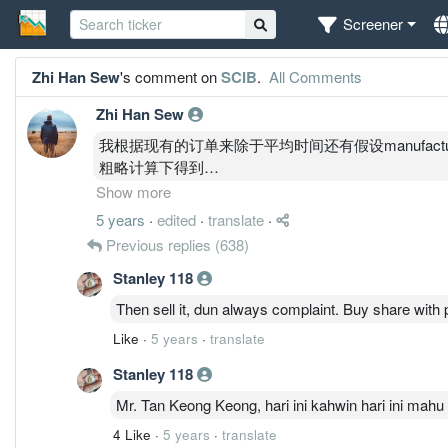
Screener
Zhi Han Sew
's comment on
SCIB
.
All Comments
Zhi Han Sew
我根据现有的订单来除于平均时间还有假设manufactur
粗略计算下得到
Month 1-3 的revenue 介于 269.42 Millions
Show more
Month 3-5 的 revenue 介于 282.89 Millions
5 years
·
edited
·
translate
·
以下只是最简单的粗略计算，实际成绩可能偏差很大
Previous replies
(638)
4Q2020 Post results investor briefing and Q&A
Stanley 118
1. 3D printing equipment estimated to be arrived in th
Then sell it, dun always complaint. Buy share wit
2. 3D printing tech save a lot of labour costs, shorten
Like
·
5 years
·
translate
3. More fund raising exercises will be carried out
4. A civil and infrastructure works project from Petr
Stanley 118
5. Rising in steel price will pass down to customers
Mr. Tan Keong Keong, hari ini kahwin hari ini mahu
6. Current tender amount RM3.7B
7. Karim said he never sold any mother shares.
4 Like
·
5 years
·
translate