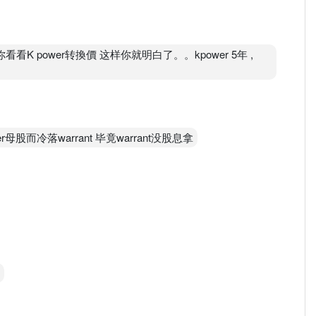
看K power转換價 这样你就明白了。。kpower 5年 ,
股而冷落warrant 毕竟warrant没股息拿