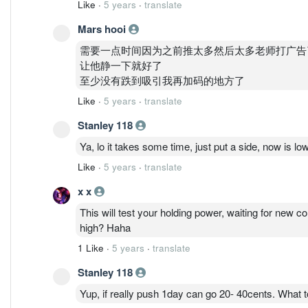
Like
·
5 years
·
translate
Mars hooi
需要一点时间因为之前推太多然后太多老师打广告
让他静一下就好了
至少没有跌到吸引我再加码的地方了
Like
·
5 years
·
translate
Stanley 118
Ya, lo it takes some time, just put a side, now is l
Like
·
5 years
·
translate
x x
This will test your holding power, waiting for new con
high? Haha
1 Like
·
5 years
·
translate
Stanley 118
Yup, if really push 1day can go 20- 40cents. What 