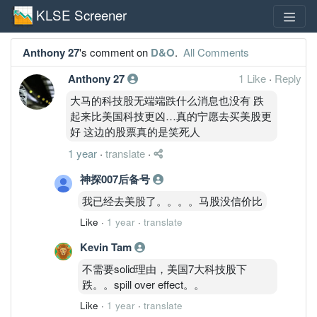
KLSE Screener
Anthony 27
's comment on
D&O
.
All Comments
Anthony 27
1 Like
·
Reply
大马的科技股无端端跌什么消息也没有 跌
起来比美国科技更凶…真的宁愿去买美股更
好 这边的股票真的是笑死人
1 year
·
translate
·
神探007后备号
我已经去美股了。。。。马股没信价比
Like
·
1 year
·
translate
Kevin Tam
不需要solid理由，美国7大科技股下
跌。。spill over effect。。
Like
·
1 year
·
translate