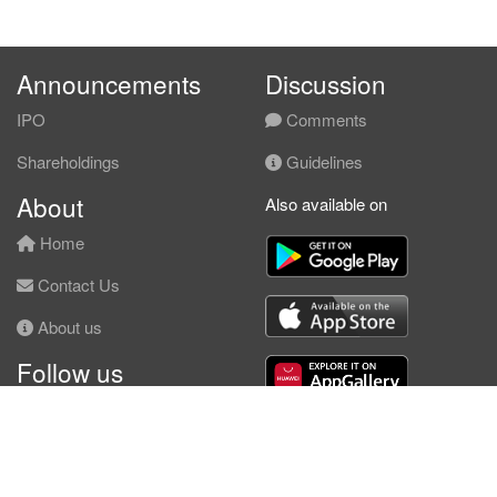
Announcements
Discussion
IPO
Comments
Shareholdings
Guidelines
About
Also available on
Home
Contact Us
About us
Follow us
Facebook
© KLSE Screener 2026 | Neobie Enterprise |
Terms of Use
|
Privacy Policy