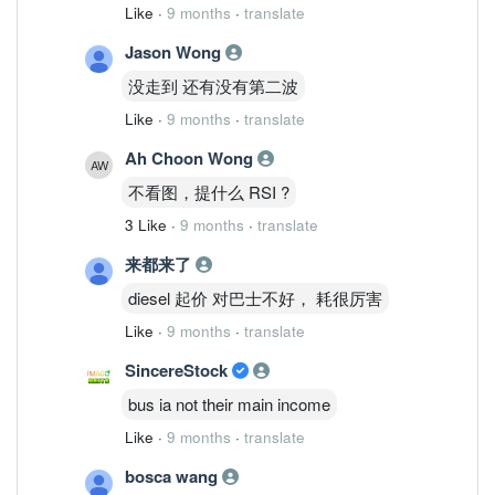
Like
·
9 months
·
translate
Jason Wong
没走到 还有没有第二波
Like
·
9 months
·
translate
Ah Choon Wong
不看图，提什么 RSI ?
3 Like
·
9 months
·
translate
来都来了
diesel 起价 对巴士不好， 耗很厉害
Like
·
9 months
·
translate
SincereStock
bus ia not their main income
Like
·
9 months
·
translate
bosca wang