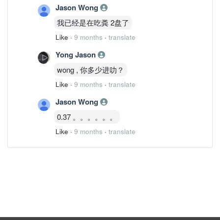
Jason Wong
我已经是在吃粪 2盘了
Like
·
9 months
·
translate
Yong Jason
wong , 你多少进叻？
Like
·
9 months
·
translate
Jason Wong
0.37 。。。。。。
Like
·
9 months
·
translate