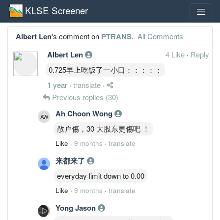
KLSE Screener
Albert Len
's comment on
PTRANS
.
All Comments
Albert Len
4 Like
·
Reply
0.725早上吃饭了一小口：：：：：
1 year
·
translate
·
Previous replies
(30)
Ah Choon Wong
散户傷，30 大股东更傷吧 ！
Like
·
9 months
·
translate
来都来了
everyday limit down to 0.00
Like
·
9 months
·
translate
Yong Jason