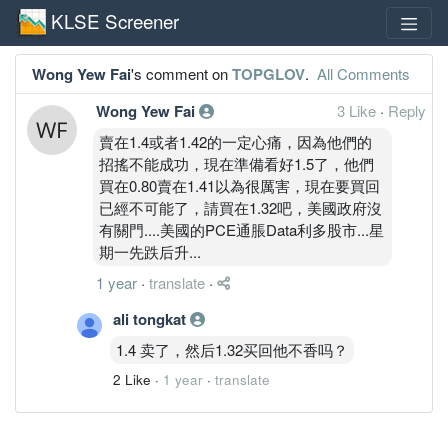
KLSE Screener
Wong Yew Fai
's comment on
TOPGLOV
.
All Comments
Wong Yew Fai
3 Like
·
Reply
賣在1.4或者1.42的一定心痛，因為他們的
招搖不能成功，現在準備看好1.5了，他們
買在0.80賣在1.41以為很厲害，現在要買回
已經不可能了，請買在1.32吧，美國政府沒
有關門....美國的PCE通脹Data利多股市...星
期一先跌后升...
1 year
·
translate
·
ali tongkat
1.4 卖了，然后1.32买回他不香吗？
2 Like
·
1 year
·
translate