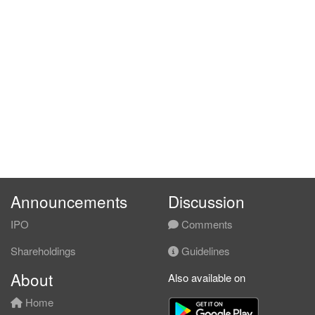
Announcements
Discussion
IPO
Comments
Shareholdings
Guidelines
About
Also available on
Home