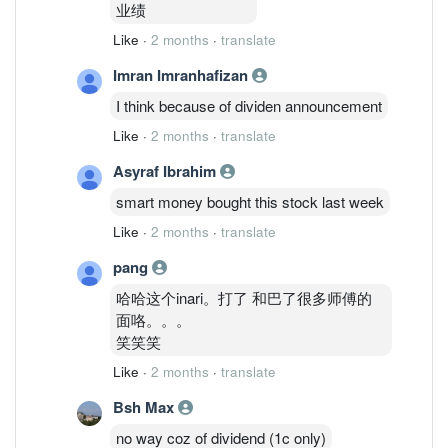
业绩
Like
·
2 months
·
translate
Imran Imranhafizan
I think because of dividen announcement
Like
·
2 months
·
translate
Asyraf Ibrahim
smart money bought this stock last week
Like
·
2 months
·
translate
pang
哈哈这个inari。打了 和巴了很多师傅的
面咯。。。
笑笑笑
Like
·
2 months
·
translate
Bsh Max
no way coz of dividend (1c only)