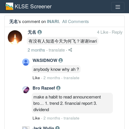
KLSE Screener
无名
's comment on
INARI
.
All Comments
无名
4 Like
·
Reply
有没有人知道今天为何飞？谢谢inari
2 months
·
translate
·
WASIDNOW
anybody know why ah ?
Like
·
2 months
·
translate
Bro Razeef
make a habit to read announcement
bro… 1. trend 2. financial report 3.
dividend
Like
·
2 months
·
translate
Jack Wylin