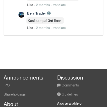
Like
·
2 months
·
translate
Be a Trader
Kasi sampai 3rd floor..
Like
·
2 months
·
translate
Announcements
Discussion
IPO
Comments
Shareholdings
Guidelines
About
Also available on