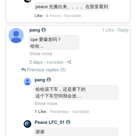
peace 先搬出来。。。。在那里看到
从第一季度来看，似有往目标前进发
Like
·
4 hours
·
translate
展。。
pang
1 Like
·
Reply
继续观察！！
cpe 要爆发吗？
哈哈
跟str 停留横盘然后起飞
Show more
哈哈
2 days
·
translate
·
会吗？
Previous replies (5)
pang
哈哈该下车，还是要下的
这个下车空间我会放
很远哈哈
Show more
就好像
1 Like
·
Yesterday
·
translate
scg 和 mnh 这样因为我太了解他们的股
Peace LFC_01
性了 哈哈哈
不过这两个票剩下免费票才。。。。
谢谢