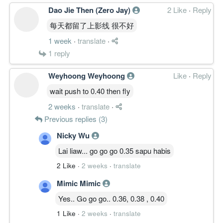
Dao Jie Then (Zero Jay)
2 Like
·
Reply
每天都留了上影线 很不好
1 week
·
translate
·
1
reply
Weyhoong Weyhoong
Like
·
Reply
wait push to 0.40 then fly
2 weeks
·
translate
·
Previous replies (3)
Nicky Wu
Lai liaw... go go go 0.35 sapu habis
2 Like
·
2 weeks
·
translate
Mimic Mimic
Yes.. Go go go.. 0.36, 0.38 , 0.40
1 Like
·
2 weeks
·
translate