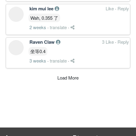
kim mui lee
Like
·
Reply
Wah, 0.355 了
2 weeks
·
translate
·
Raven Claw
3 Like
·
Reply
坐等0.4
3 weeks
·
translate
·
Load More