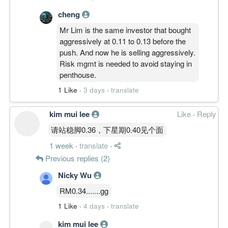
cheng
Mr Lim is the same investor that bought
aggressively at 0.11 to 0.13 before the
push. And now he is selling aggressively.
Risk mgmt is needed to avoid staying in
penthouse.
1 Like
·
3 days
·
translate
kim mui lee
Like
·
Reply
请站稳脚0.36，下星期0.40见个面
1 week
·
translate
·
Previous replies (2)
Nicky Wu
RM0.34.......gg
1 Like
·
4 days
·
translate
kim mui lee