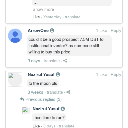
要赚他够力点
Show more
不过有很多科技股大概10-15sens
谢谢五哥的教诲。。
Like
·
Yesterday
·
translate
就好下车咯。。。
哈哈
还一直在改进。。
ArrowOne
1 Like
·
Reply
个人看法才
。。。。。
could it be a good prospect 7.5M DBT to
主要是心态。。
institutional investor? as someone still
willing to buy this price
有时说是容易，做起来却是有些难
度。。哈哈！
3 days
·
translate
·
Nazirul Yusuf
1 Like
·
Reply
to the moon pls
3 weeks
·
translate
·
Previous replies (3)
Nazirul Yusuf
then time to run?
Like
·
3 days
·
translate