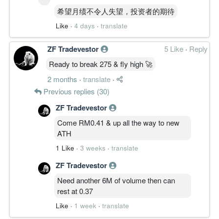
希望月绩不令人失望，投资者的期待
Like
·
4 days
·
translate
ZF Tradevestor
5 Like
·
Reply
Ready to break 275 & fly high 🚀
2 months
·
translate
·
Previous replies (30)
ZF Tradevestor
Come RM0.41 & up all the way to new
ATH
1 Like
·
3 weeks
·
translate
ZF Tradevestor
Need another 6M of volume then can
rest at 0.37
Like
·
1 week
·
translate