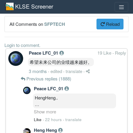
KLSE Screener
All Comments on
SFPTECH
Reload
Login to comment.
Peace LFC_01
19 Like
·
Reply
希望未来公司的业绩越来越好。
3 months
·
edited
·
translate
·
Previous replies (1888)
Peace LFC_01
HengHeng..
刚才又看到有人把三仁的一些访谈实
Show more
录。
Like
·
22 hours
·
translate
不过这个要等到季报之后看看，是不是
Heng Heng
就像老板所承诺的。。