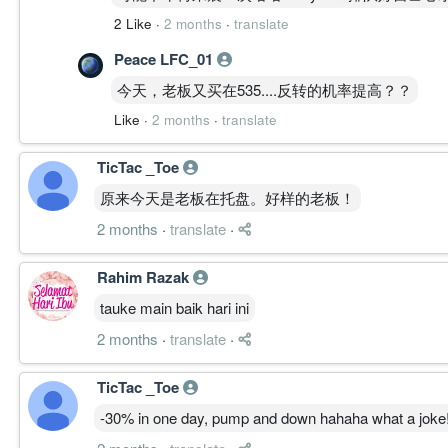
2 Like
·
2 months
·
translate
Peace LFC_01
今天，老板又买在535....反转的机率提高？？
Like
·
2 months
·
translate
TicTac _Toe
原来今天是老板在托盘。好样的老板！
2 months
·
translate
·
Rahim Razak
tauke main baik hari ini
2 months
·
translate
·
TicTac _Toe
-30% in one day, pump and down hahaha what a joke