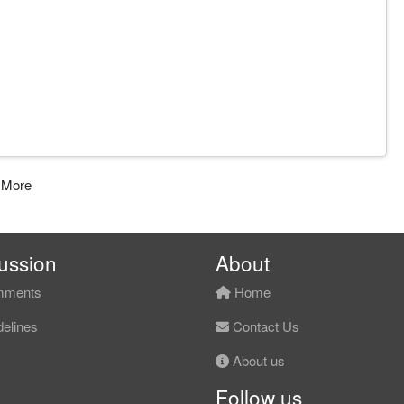
始持续流入，结构正从修复转向趋势推进。
现明显转强。
 More
下降结构开始结束。
ussion
About
ments
Home
BV 出现持续性资金流入。
elines
Contact Us
About us
Follow us