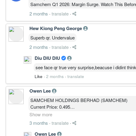
Samchem Q1 2026: Margin Surge. Watch This Befo
2 months
·
translate
·
Hew Kiong Peng George
Superb qr. Undervalue
2 months
·
translate
·
Diu DIU DIU
see face qr true very surprise,beacuse i didint think 
Like
·
2 months
·
translate
Owen Lee
SAMCHEM HOLDINGS BERHAD (SAMCHEM)
Current Price: 0.495
MBOW Public Output + PRE + HEAT
Show more
中文版本
3 months
·
translate
·
Core Conclusion
SAMCHEM 当前属于：
Owen Lee