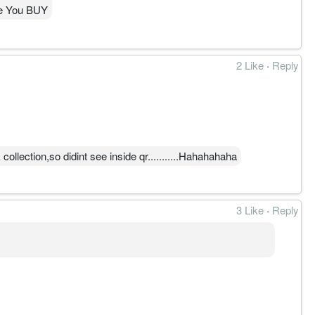
re You BUY
2 Like
·
Reply
collection,so didint see inside qr...........Hahahahaha
3 Like
·
Reply