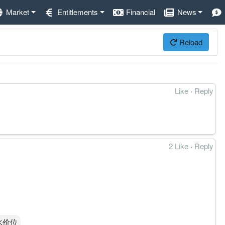
Market
Entitlements
Financial
News
Reload
Like
·
Reply
2 Like
·
Reply
心水价位