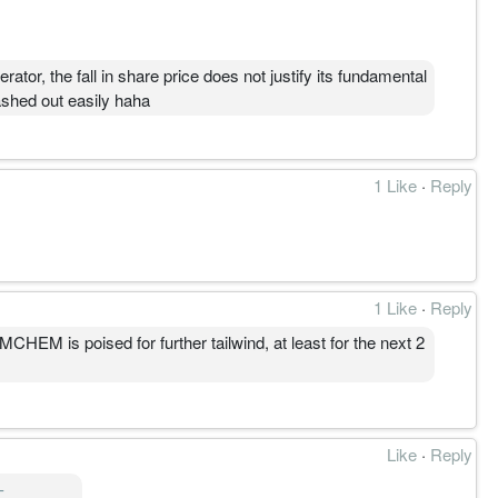
tor, the fall in share price does not justify its fundamental
ashed out easily haha
1 Like
·
Reply
1 Like
·
Reply
CHEM is poised for further tailwind, at least for the next 2
Like
·
Reply
-