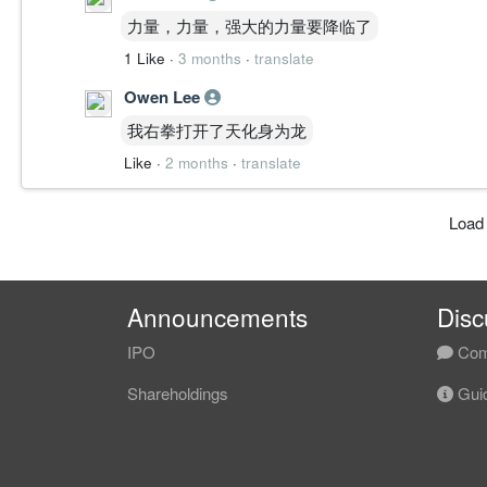
“长期底部修复完成后，开始进入趋势扩张阶段”
力量，力量，强大的力量要降临了
这已经不是单纯反弹结构。
1 Like
·
3 months
·
translate
周线、日线、4H 已形成明显多时间线共振，资金开
Structure Analysis
Owen Lee
月线（1M）
我右拳打开了天化身为龙
月线过去长期处于下降修复结构，但现在已经开始出
MACD： 长期低位后重新金叉。
Like
·
2 months
·
translate
OBV： 长期流出结束后，开始明显回流。
价格： 重新回到云层附近。
Load
重点：
月线真正重要的变化不是“已经很强”，而是： 长期
这通常属于主升结构前期常见形态。
月线评级：B+
Announcements
Disc
周线（1W）
周线目前是整个结构最强周期。
IPO
Com
价格已经突破长期横盘区域。 MACD 明显加速。 O
Shareholdings
Guid
重点在于：
周线已经形成： 突破 + 放量 + 资金共振。
这代表：
市场已经从“低位试盘” 开始进入： “趋势确认阶段”。