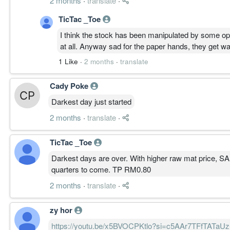
2 months
·
translate
·
TicTac _Toe
I think the stock has been manipulated by some opera
at all. Anyway sad for the paper hands, they get w
1 Like
·
2 months
·
translate
Cady Poke
Darkest day just started
2 months
·
translate
·
TicTac _Toe
Darkest days are over. With higher raw mat price, SAM
quarters to come. TP RM0.80
2 months
·
translate
·
zy hor
https://youtu.be/x5BVOCPKtlo?si=c5AAr7TFfTATaUz