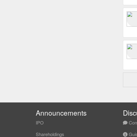
Announcements
Disc
IPO
Com
Shareholdings
Guid