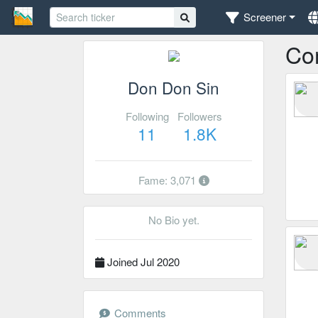
Screener
Co
Don Don Sin
Following
Followers
11
1.8K
Fame: 3,071
No Bio yet.
Joined Jul 2020
Comments