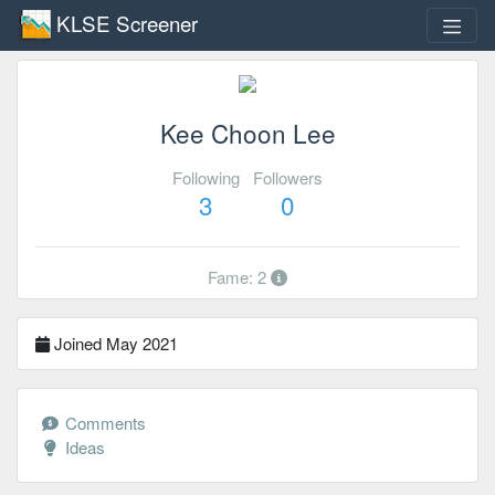
KLSE Screener
Kee Choon Lee
Following
Followers
3
0
Fame: 2
Joined May 2021
Comments
Ideas