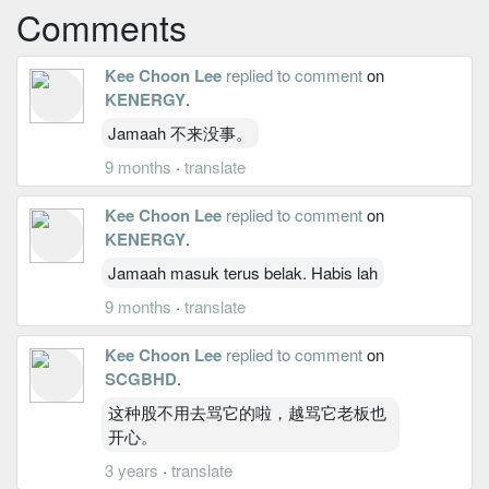
Comments
Kee Choon Lee
replied to comment
on
KENERGY
.
Jamaah 不来没事。
9 months
·
translate
Kee Choon Lee
replied to comment
on
KENERGY
.
Jamaah masuk terus belak. Habis lah
9 months
·
translate
Kee Choon Lee
replied to comment
on
SCGBHD
.
这种股不用去骂它的啦，越骂它老板也
开心。
3 years
·
translate