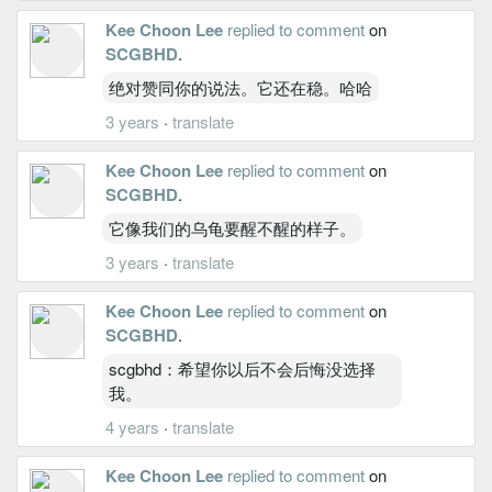
Kee Choon Lee
replied to comment
on
SCGBHD
.
绝对赞同你的说法。它还在稳。哈哈
3 years
·
translate
Kee Choon Lee
replied to comment
on
SCGBHD
.
它像我们的乌龟要醒不醒的样子。
3 years
·
translate
Kee Choon Lee
replied to comment
on
SCGBHD
.
scgbhd：希望你以后不会后悔没选择
我。
4 years
·
translate
Kee Choon Lee
replied to comment
on