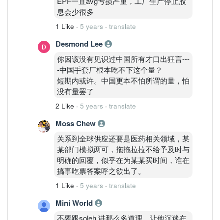
EPF一直avg亏损严重，工厂生产停止股
息会少很多
1 Like
·
5 years
·
translate
Desmond Lee
你因该没有见识过中国所有才口出狂言---
-中国手套厂根本吃不下这个量？
短期内或许。中国更本不怕所谓的量，怕
没有量罢了
2 Like
·
5 years
·
translate
Moss Chew
关系到全球供应还要是医药相关领域，某
某部门模拟两可，拖拖拉拉不给予及时与
明确的回覆，似乎在为某某买时间，谁在
搞事吃票答案呼之欲出了。
1 Like
·
5 years
·
translate
Mini World
不要跟soleh 讲那么多道理，让他沉迷在