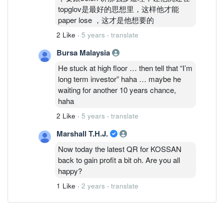
topglov是最好的思想里，这样他才能
paper lose ，这才是他想要的
2 Like
·
5 years
·
translate
Bursa Malaysia
He stuck at high floor … then tell that “I’m
long term investor” haha … maybe he
waiting for another 10 years chance,
haha
2 Like
·
5 years
·
translate
Marshall T.H.J.
Now today the latest QR for KOSSAN
back to gain profit a bit oh. Are you all
happy?
1 Like
·
2 years
·
translate