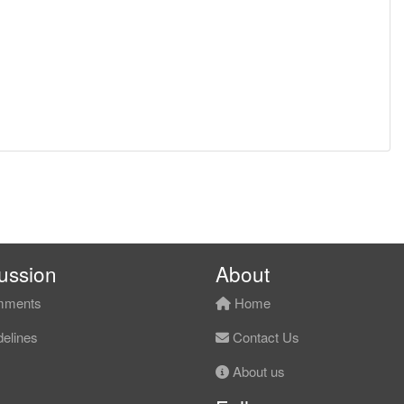
ussion
About
ments
Home
elines
Contact Us
About us