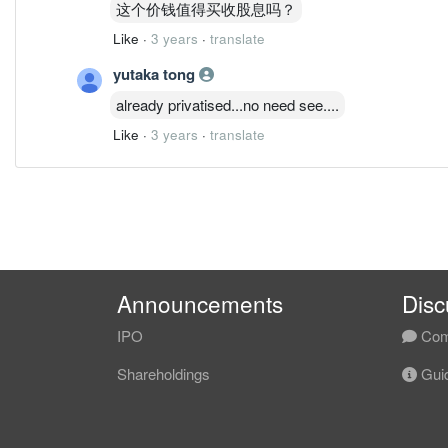
这个价钱值得买收股息吗？
Like
·
3 years
·
translate
yutaka tong
already privatised...no need see....
Like
·
3 years
·
translate
Announcements
Disc
IPO
Com
Shareholdings
Guid