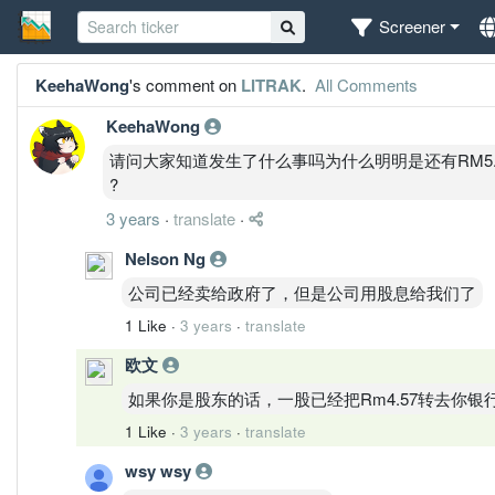
Screener
KeehaWong
's comment on
LITRAK
.
All Comments
KeehaWong
请问大家知道发生了什么事吗为什么明明是还有RM5.0
?
3 years
·
translate
·
Nelson Ng
公司已经卖给政府了，但是公司用股息给我们了
1 Like
·
3 years
·
translate
欧文
如果你是股东的话，一股已经把Rm4.57转去你银
1 Like
·
3 years
·
translate
wsy wsy