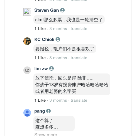
Steven Gan
clmt那么多票，我也是一轮清空了
1 Like
·
3 months
·
translate
KC Chiok
要报税，散户们不是很喜欢了
1 Like
·
3 months
·
translate
lim zw
放下信托，回头是岸 除非…..
你孩子18岁有投资账户哈哈哈哈哈哈
或者用老婆的名字买
1 Like
·
3 months
·
translate
pang
这个算了
麻烦多多
也不知道怎样报税
Show more