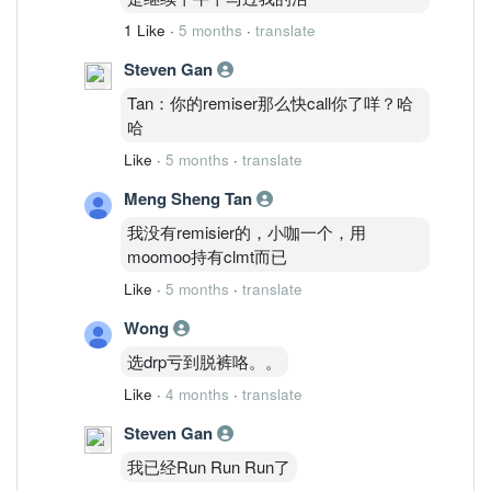
1 Like
·
5 months
·
translate
Steven Gan
Tan：你的remiser那么快call你了咩？哈
哈
Like
·
5 months
·
translate
Meng Sheng Tan
我没有remisier的，小咖一个，用
moomoo持有clmt而已
Like
·
5 months
·
translate
Wong
选drp亏到脱裤咯。。
Like
·
4 months
·
translate
Steven Gan
我已经Run Run Run了