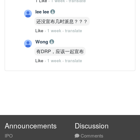
1 Like
·
1 week
·
translate
lee lee
还没宣布几时派息？？？
Like
·
1 week
·
translate
Wong
有DRP，应该一起宣布
Like
·
1 week
·
translate
Announcements
Discussion
IPO
Comments