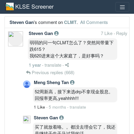
KLSE Screener
Steven Gan
's comment on
CLMT
.
All Comments
Steven Gan
7 Like
·
Reply
弱弱的问一句CLMT怎么了？突然间带量下
跌615？
我620进来这个大家庭了，是好事吗？
1 year
·
translate
·
Previous replies
(668)
Meng Sheng Tan
52周新高，接下来选drp不拿现金股息。
回报率更高,yeahhhh!!!
1 Like
·
5 months
·
translate
Steven Gan
买了就放着咯。。都没去理会它了，我还
是继续干牛干马过我的活