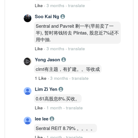
Like
·
3 months
·
translate
Soo Kai Ng
Sentral and Pavreit 剩一半(早前卖了一
半), 暂时将钱转去 Plintas, 股息近7%还不
用中抽.
Like
·
3 months
·
translate
Yong Jason
clmt有主题，有扩建。。等收成
1 Like
·
3 months
·
translate
Lim Zi Yen
0.61高股息8%.买收。
Like
·
1 month
·
translate
lee lee
Sentral REIT 8.79% 。。。。
Like
·
1 month
·
translate