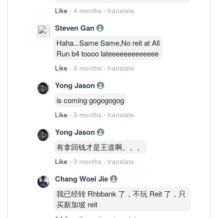
Like
·
4 months
·
translate
Steven Gan
Haha...Same Same,No reit at All
Run b4 toooo lateeeeeeeeeeeee
Like
·
4 months
·
translate
Yong Jason
is coming gogogogog
Like
·
3 months
·
translate
Yong Jason
有拿回钱才是王道啊。。。
Like
·
3 months
·
translate
Chang Woei Jie
我已经转 Rhbbank 了，不玩 Reit 了，只
买新加坡 reit