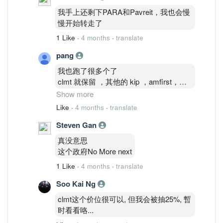
我手上还剩下PARA和Pavreit，我也会慢
慢开始转走了
1 Like
·
4 months
·
translate
pang
我也跑了很多个了
clmt 就保留 ，其他的 kip ，amfirst，
sentral ，sun 。。
Show more
也慢慢跑了
Like
·
4 months
·
translate
Steven Gan
又怕roti canai pula
哈哈事事难料
真没意思
这个政府No More next
1 Like
·
4 months
·
translate
Soo Kai Ng
clmt这个价位很可以, 但我会被抽25%, 暫
时看看咯...