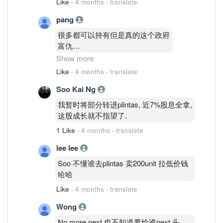
Like
·
4 months
·
translate
pang
很多都可以持有但是真的这个政府
富仇
9月又要加人工
Show more
aiya 羊毛出在羊身上
Like
·
4 months
·
translate
。。。。
Soo Kai Ng
真的nomore Next
我暂时将部分转进plintas, 近7%股息全拿,
这股成长就不指望了.
1 Like
·
4 months
·
translate
lee lee
Soo 不懂谁去plintas 卖200unit 拉低价钱
哈哈
Like
·
4 months
·
translate
Wong
No more next 也不知道要给谁next 头