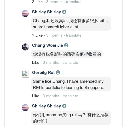
2 Like
·
3 months
·
translate
Shirley Shirley
Chang,我还没卖耶 我还有很多很多reit ，
sunreit pavreit igbcr clmt
1 Like
·
3 months
·
translate
Chang Woei Jie
你没有税务影响的话确实值得收着的
Like
·
3 months
·
translate
Gerbilg Rat
Same like Chang, I have amended my
REITs portfolio to leaning to Singapore.
Like
·
3 months
·
translate
Shirley Shirley
你们用moomoo买sg reit吗？ 有什么推荐
的reit吗