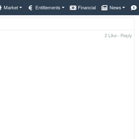
Market
Entitlements
Financial
News
2 Like
·
Reply