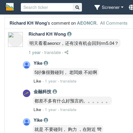
Screener
Richard KH Wong
's comment on
AEONCR
.
All Comments
Richard KH Wong
明天看看aeoncr，还有没有机会回到rm5.04？
1 year
·
translate
·
Yike
5好像很難碰到， 老闆娘 不給啊
Like
·
1 year
·
translate
金融科技
都差不多有什么好预言的。。。。。。
Like
·
1 year
·
translate
Yike
就是 不要碰到， 夠力 ，在附近 彎