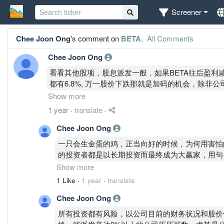
Screener
Chee Joon Ong
's comment on
BETA
.
All Comments
Chee Joon Ong
看看其他股项，股息派发一般，如果BETA往后盈利减
都有6.8%, 万一股价下跌那就是加码的机会，除非
肯定稳固，公司还不断提升技术发展多元生意，目前
Show more
以低过IPO价格入场可说是机会多过危机。
1 year
·
translate
·
Chee Joon Ong
一只会生金蛋的鸡，正当向好的时候，为何用害怕
的投资者都是以长期投资而最终成为大赢家，用句粤
Beta和新加坡SiGenex公司合作若研发成功跨
Show more
增加而股价也随着攀升，到时这只养肥会生金蛋的
1 Like
·
1 year
·
translate
Chee Joon Ong
所有投资都有风险，以公司目前的财务状况和股价