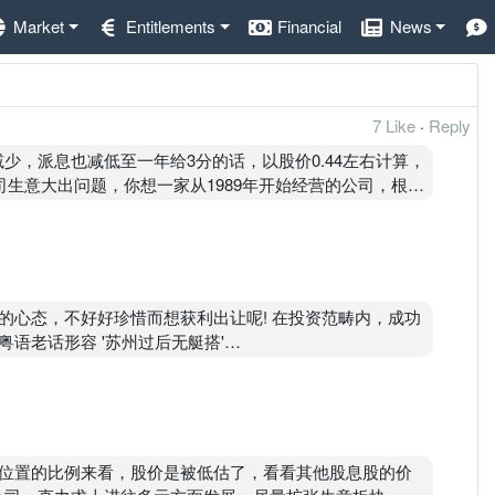
Market
Entitlements
Financial
News
7 Like
·
Reply
少，派息也减低至一年给3分的话，以股价0.44左右计算，
公司生意大出问题，你想一家从1989年开始经营的公司，根基
股息派发记录很好，公司获利不错，又是净现金公司，能够
的心态，不好好珍惜而想获利出让呢! 在投资范畴内，成功
语老话形容 '苏州过后无艇搭'
界生物科技升级为区域医疗科技核心供应商, 我想公司获利肯定
鸡，你捨得放弃吗 ?
位置的比例来看，股价是被低估了，看看其他股息股的价