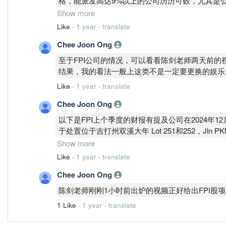
格，能派发高达9%以上的公司历历可数，尤其是
有保守而不求上进，投资能获取这样的公司，我想
Show more
Like
·
1 year
·
translate
Chee Joon Ong
至于FPI公司的情况，可以看看陈剑老师两天前的
结果，我的看法一般上这类不是一定要更换的娱乐
Like
·
1 year
·
translate
Chee Joon Ong
以下是FPI上个季度的财报有提及公司在2024年12月26日
于处置位于吉打州双溪大年 Lot 251和252，Jln PKN
物，总现金对价为
Show more
马币9百万，该拟议处置预计将产生约马币670万
Like
·
1 year
·
translate
分反映这一个项目， 一切投资风险你自己看着办
Chee Joon Ong
陈剑老师刚刚1小时前出炉的视频正好给出FPI股项
1 Like
·
1 year
·
translate