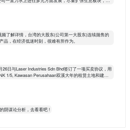
公司一直力求上进往多元方面发展，尽量扩张生意板块，没
投资风险已经是降到最低了，你说是吗 ?
视频了解详情，台湾的大股东(公司第一大股东)连续抛售的
产品，在经济低迷时刻，很难有所作为。
与Laser Industries Sdn Bhd签订了一项买卖协议，用
K 1/5, Kawasan Perusahaan双溪大年的租赁土地和建筑
的处置净收益，这是你必须知道的，相信下来的财报可能会
吧！
的阴谋论分析，去看看吧 !