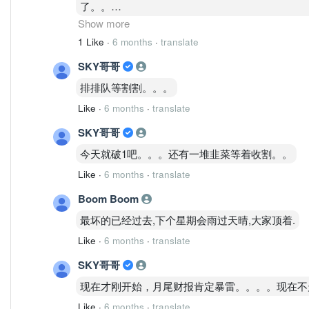
了。。
Show more
不要删留言嘛
1 Like
·
6 months
·
translate
SKY哥哥
现在老板的15M 给机构帮忙抬桥更好赚
排排队等割割。。。
Like
·
6 months
·
translate
SKY哥哥
今天就破1吧。。。还有一堆韭菜等着收割。。
Like
·
6 months
·
translate
Boom Boom
最坏的已经过去,下个星期会雨过天晴,大家顶着.
Like
·
6 months
·
translate
SKY哥哥
现在才刚开始，月尾财报肯定暴雷。。。。现在不
Like
·
6 months
·
translate