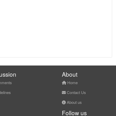
ussion
About
ments
Home
elines
Contact Us
About us
Follow us