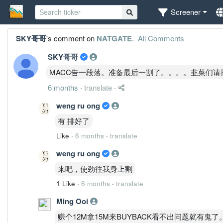
Screener
SKY哥哥
's comment on
NATGATE
.
All Comments
SKY哥哥
MACC告一段落。准备最后一割了。。。。韭菜们请
6 months
·
translate
·
weng ru ong
有 排好了
Like
·
6 months
·
translate
weng ru ong
来吧，使劲往我身上割
1 Like
·
6 months
·
translate
Ming Ooi
赚个12M拿15M来BUYBACK看不出问题就有鬼