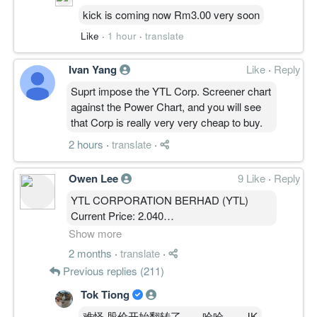
kick is coming now Rm3.00 very soon
Like
·
1 hour
·
translate
Ivan Yang
Like
·
Reply
Suprt impose the YTL Corp. Screener chart
against the Power Chart, and you will see
that Corp is really very very cheap to buy.
2 hours
·
translate
·
Owen Lee
9 Like
·
Reply
YTL CORPORATION BERHAD (YTL)
Current Price: 2.040
MBOW Structure Update｜30M · 4H · 1D ·
Show more
1W · 1M
2 months
·
translate
·
━━━━━━━━━━
Previous replies (211)
结构状态：高位回落后的支撑带防守
YTL 现在不是反转，是大涨之后跌回
Tok Tiong
2.000–2.040 关键支撑带做测试。短中线动
难怪 股价开始翻转了。。哈哈。。JK