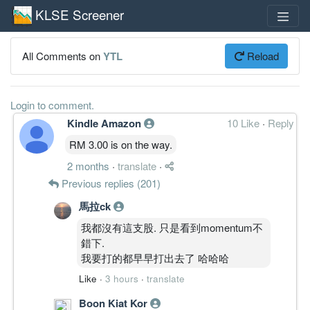
KLSE Screener
All Comments on
YTL
Reload
Login to comment.
Kindle Amazon
10 Like
·
Reply
RM 3.00 is on the way.
2 months
·
translate
·
Previous replies (201)
馬拉ck
我都沒有這支股. 只是看到momentum不
錯下.
我要打的都早早打出去了 哈哈哈
Like
·
3 hours
·
translate
Boon Kiat Kor