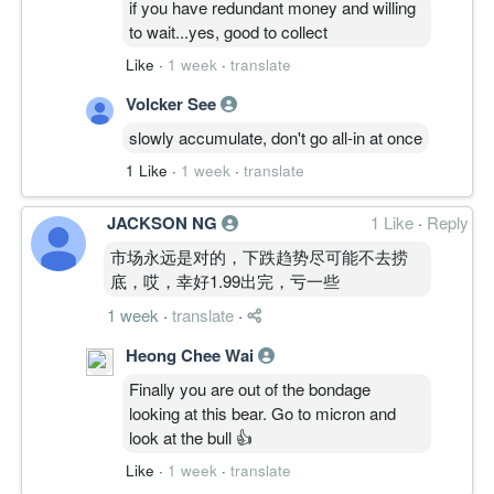
if you have redundant money and willing
失败路径：一旦跌破 2.000 且 OBV 继续下
云下 −1 → SP = 4
to wait...yes, good to collect
滑，结构从支撑测试转成 Structure
SPD: 3 / 10
Like
·
1 week
·
translate
Failure，支撑需重新下移观察。
周线价格已跌出主 VPVR 成交区与云层下
━━━━━━━━━━
方，失去 2.000 附近原有整理平台，目前处
Volcker See
结论
1.900－1.950 支撑区。
slowly accumulate, don't go all-in at once
YTL 现在还没死，但也没强。2.000–2.040
周线 MACD 位于零轴下方并重新转弱，负
是核心生命线。站不回 2.120，所有反弹都
柱开始出现；OBV 同步回落至近期低位。
1 Like
·
1 week
·
translate
只能当弱修复；真正转强必须重新收复
周线 ADX 降至 20 以下并续跌，下行方向
2.150，最好再挑战 2.250。当前主路径偏
成立但推进力度未进入强势阶段。
JACKSON NG
1 Like
·
Reply
向继续压制测试，而不是直接反转。
周线成交量未见放大，属低参与度下压而非
市场永远是对的，下跌趋势尽可能不去捞
重点不是「会不会反弹」，而是：4H 能不
放量破位。
底，哎，幸好1.99出完，亏一些
能跟上 30M 的企稳、OBV 会不会再创新
一句总结:
低。
YTL 周线已由整理转为 WEAK，但当前属
1 week
·
translate
·
━━━━━━━━━━
低参与度滑落，尚未构成正式结构失效。
Heong Chee Wai
Disclaimer：以上仅基于图表可见的技术结
构、动能、成交量、VPVR、Ichimoku、
————————
Finally you are out of the bondage
MACD、Fisher、ADX 与 OBV 做讨论，纯
looking at this bear. Go to micron and
属个人技术分析，不构成任何买卖或投资建
TIMEFRAME TRANSITION FLOW │ 周期
look at the bull 👍
议。市场有风险，任何操作请自行研究、自
迁移
Like
·
1 week
·
translate
行控制仓位与止损，盈亏自负。
30M: WEAK