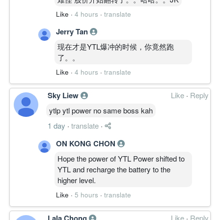
能明显转弱，目前定性为「支撑测试 + 短
Like
·
4 hours
·
translate
线弱企稳」，还没有转强证据。
2.040 是生命线。守住，只能算反弹修复；
Jerry Tan
跌破 2.000，结构转入失败扩散。
现在才是YTL爆冲的时候，你竟然跑
━━━━━━━━━━
了。。
多周期解读
月线：长期没崩坏，仍在大区间中部，但
Like
·
4 hours
·
translate
ADX 下降、MACD 弱化，趋势强度不足。
周线：从反弹高位被压回，本周收跌
Sky Liew
Like
·
Reply
3.32%。MACD 在修复但价格跟不上（背
ytlp ytl power no same boss kah
离），属反弹失败后的二次测试。
日线：跌破 2.040 后险守。MACD 死叉扩
1 day
·
translate
·
大，Fisher 急坠入弱区，OBV 出现明显放
ON KONG CHON
量流出——这是目前最大警讯。
4H：仍在云层下方，空头控制，MACD 深
Hope the power of YTL Power shifted to
度负向刚开始收敛。
YTL and recharge the battery to the
30M：价格三天守住 2.040 跌不动，MACD
higher level.
由负转正，ADX 跌到 20 附近（动能耗
Like
·
5 hours
·
translate
尽）。短线卖压释放完，但买盘还没接力。
共振结论：中短周期仍由卖压主导，只有最
Lala Chong
Like
·
Reply