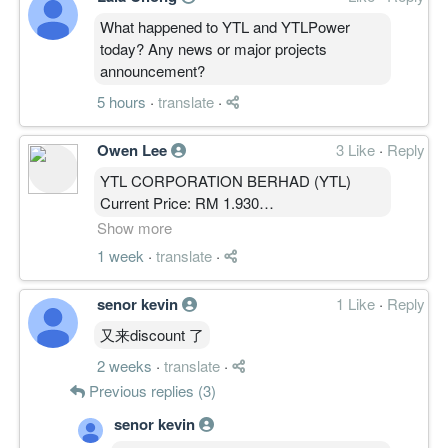
短线出现企稳。典型「下跌末段企稳」，不
是「上涨启动」。
What happened to YTL and YTLPower
━━━━━━━━━━
today? Any news or major projects
关键价位
announcement?
第一反压：2.120–2.150（站回才有修复空
5 hours
·
translate
·
间）
强反压：2.250（周线反弹失败区，未破不
Owen Lee
3 Like
·
Reply
能谈强势回归）
核心支撑：2.000–2.040（当前生命线）
YTL CORPORATION BERHAD (YTL)
失效位：跌破 2.000（转入更深测试）
Current Price: RM 1.930
━━━━━━━━━━
MBOW 5.0 Public Analysis
Show more
路径推演
Analysis: 29 Jul 2026, 10.49am MYT
1 week
·
translate
·
路径 A｜支撑企稳修复（45%）
(intraday)
守住 2.000–2.040 并重新收复 2.120，
senor kevin
1 Like
·
Reply
4H/1D 的 MACD 跟上金叉，才确认
————————
Recovery。目标 2.120 → 2.150 → 2.250。
又来discount 了
路径 B｜继续压制消耗（55%，主路径）
MARKET STATE │ 结构状态
2 weeks
·
translate
·
站不回 2.120，继续贴 2.040 磨。日线
State: WEAK
Previous replies (3)
MACD/Fisher/OBV 同步弱，4H 未修复，
SP: 4 / 10
反弹更像弱修复而非启动。下方 2.040 →
SP 强制反查：现价 1.930 处于 S1 区
senor kevin
2.000，1–5 个交易日最关键。
（1.900－1.950）内 → 基准 5 → 周线收于