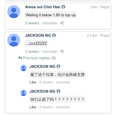
4H: WEAK
Amos ooi Chin Han
Like
·
Reply
1D: WEAK
1W: WEAK
Waiting it below 1.80 to top up
1M: BASE
2 weeks
·
translate
·
Transition
1M ↓ 1W ↓ ｜ 1D ↓ 4H ↓ 30M →
JACKSON NG
2 Like
·
Reply
月线处 BASE 弱化边缘，周线至 4H 形成一
致向下阵营；30M 末段转为横向，出现初
...zzzZZZZZ
步企稳迹象但未转向。
3 weeks
·
translate
·
Previous replies (8)
————————
JACKSON NG
MULTI-TIMEFRAME RESONANCE │ 多周
服了这个垃圾，估计会跌破支撑
期共振
Like
·
2 weeks
·
translate
1M 仍保留长期 BASE，价已回到主价值区
下部并低于转换线；MACD 由高位持续降
JACKSON NG
温并逼近零轴，ADX 由约 45 降至 22，
你们止损了吗？？？？？？？？
ATR 同步下降，长期趋势扩张明显减弱。
1W 已跌出 2.000 附近云层与主成交区，
Like
·
2 weeks
·
translate
MACD 零轴下重新转弱、负柱出现，OBV