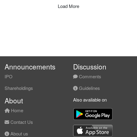
回落至近期低位，ADX 降至 20 以下，属弱
Load More
势但非强趋势式下跌。
1D 高低点持续下移，价由 2.180 一带回落
至 1.930；MACD 负柱扩张、OBV 下降、
ADX 由低位回升，日线弱势仍在推进。
4H 价处云下，MACD 负柱扩张，ADX 由约
9 急升至 19，OBV 创阶段新低，ATR 降至
0.030，下行方向性正在增强。
30M 价处云下，但 MACD 于零轴下方金
叉、绿柱初现，OBV 走平回升；唯 ADX 仍
Announcements
Discussion
高达 45，下行强度尚未消退，属早期企稳
尝试而非结构转向。
IPO
Comments
共振结论:
Shareholdings
Guidelines
月线弱化、周线至 4H 负向共振，唯 30M
与 4H 出现分歧；下跌未获事件级成交量确
About
Also available on
认，当前更接近低参与度滑落。
Home
————————
Contact Us
STRUCTURE LEVELS │ 结构位
About us
周线 VPVR 主成交区