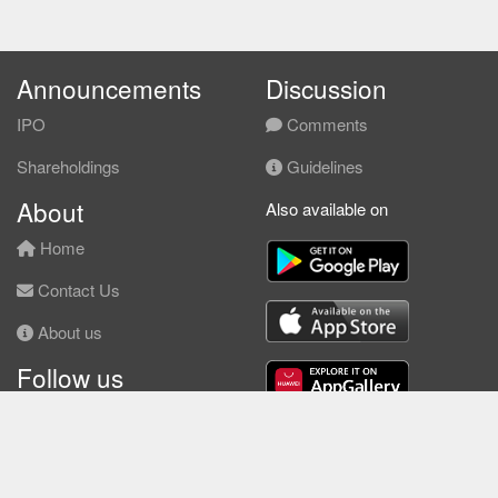
Announcements
Discussion
IPO
Comments
Shareholdings
Guidelines
About
Also available on
Home
Contact Us
About us
Follow us
Facebook
© KLSE Screener 2026 | Neobie Enterprise |
Terms of Use
|
Privacy Policy