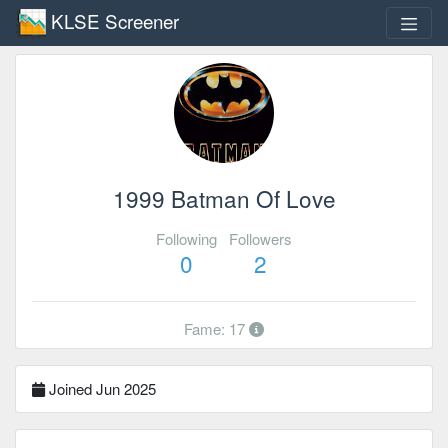
KLSE Screener
1999 Batman Of Love
Following
Followers
0
2
Fame: 17
Joined Jun 2025