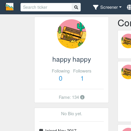
Screener
Co
happy happy
Following
Followers
0
1
Fame: 134
No Bio yet.
Joined Nov 2017