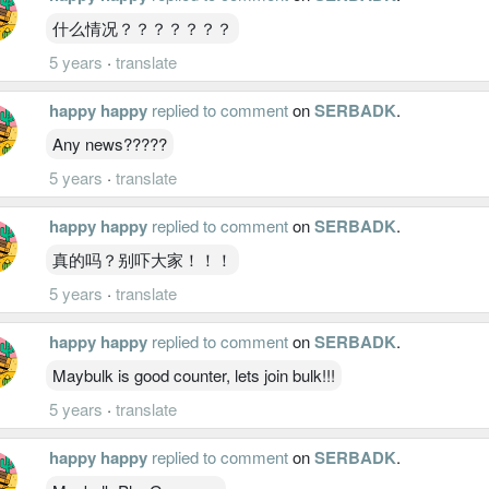
什么情况？？？？？？？
5 years
·
translate
happy happy
replied to comment
on
SERBADK
.
Any news?????
5 years
·
translate
happy happy
replied to comment
on
SERBADK
.
真的吗？别吓大家！！！
5 years
·
translate
happy happy
replied to comment
on
SERBADK
.
Maybulk is good counter, lets join bulk!!!
5 years
·
translate
happy happy
replied to comment
on
SERBADK
.