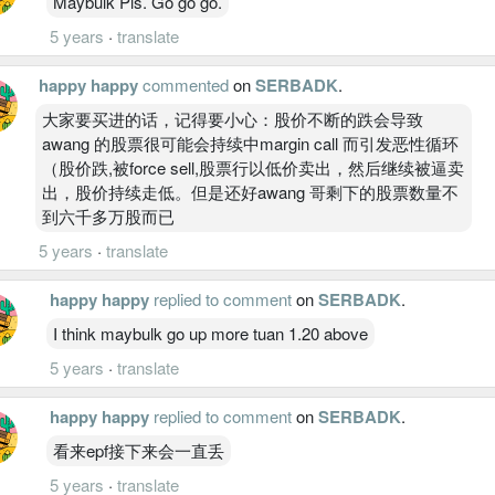
Maybulk Pls. Go go go.
5 years
·
translate
happy happy
commented
on
SERBADK
.
大家要买进的话，记得要小心：股价不断的跌会导致
awang 的股票很可能会持续中margin call 而引发恶性循环
（股价跌,被force sell,股票行以低价卖出，然后继续被逼卖
出，股价持续走低。但是还好awang 哥剩下的股票数量不
到六千多万股而已
5 years
·
translate
happy happy
replied to comment
on
SERBADK
.
I think maybulk go up more tuan 1.20 above
5 years
·
translate
happy happy
replied to comment
on
SERBADK
.
看来epf接下来会一直丢
5 years
·
translate