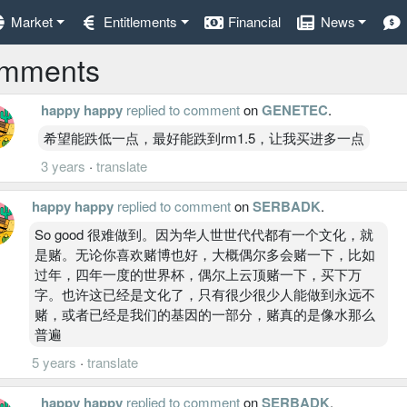
Market
Entitlements
Financial
News
mments
happy happy
replied to comment
on
GENETEC
.
希望能跌低一点，最好能跌到rm1.5，让我买进多一点
3 years
·
translate
happy happy
replied to comment
on
SERBADK
.
So good 很难做到。因为华人世世代代都有一个文化，就
是赌。无论你喜欢赌博也好，大概偶尔多会赌一下，比如
过年，四年一度的世界杯，偶尔上云顶赌一下，买下万
字。也许这已经是文化了，只有很少很少人能做到永远不
赌，或者已经是我们的基因的一部分，赌真的是像水那么
普遍
5 years
·
translate
happy happy
replied to comment
on
SERBADK
.