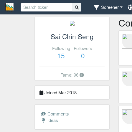
Screener
Co
Sai Chin Seng
Following
Followers
15
0
Fame: 96
Joined Mar 2018
Comments
Ideas