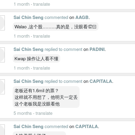
1 month
·
translate
Sai Chin Seng
commented
on
AAGB
.
Walao ,这个股………真的是，没眼看🤦🏻
1 month
·
translate
Sai Chin Seng
replied to comment
on
PADINI
.
Kwap 操作让人看不懂
1 month
·
translate
Sai Chin Seng
replied to comment
on
CAPITALA
.
老板还有1.6mil 的票？
这样就不用想了，他明天一定丢
这个老板我是没眼看他
5 months
·
translate
Sai Chin Seng
commented
on
CAPITALA
.