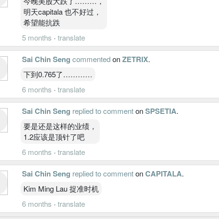
今晚美股大跌了………，
明天capitala 也不好过，
希望能抗跌
5 months
·
translate
Sai Chin Seng
commented
on
ZETRIX
.
下到0.765了…………
6 months
·
translate
Sai Chin Seng
replied to comment
on
SPSETIA
.
要是还是这样的业绩，
1.2应该是顶针了吧
6 months
·
translate
Sai Chin Seng
replied to comment
on
CAPITALA
.
Kim Ming Lau 捉准时机
6 months
·
translate