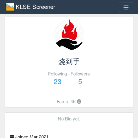
KLSE Screener
烧到手
Following
Followers
23
5
Fame: 46
No Bio yet.
Joined Mar 2021