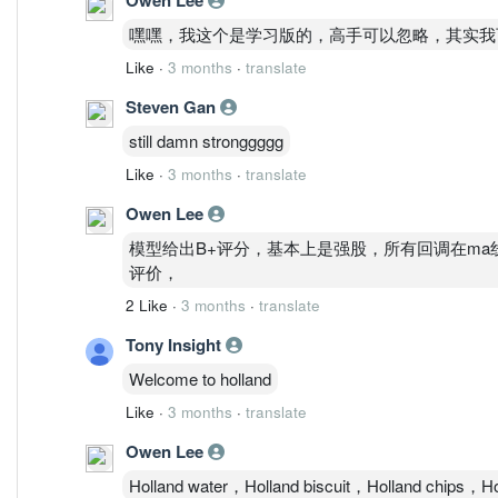
? 本质
这是 底部翻身股，不是趋势成熟股
嘿嘿，我这个是学习版的，高手可以忽略，其实我
2️⃣ 周线（核心级别）
Like
·
3 months
·
translate
结论：反转成立 + 第一波拉升已完成
关键点：
Steven Gan
一根大阳从1.6 → 1.9
still damn stronggggg
MACD仍在0轴下但拐头向上
Like
·
3 months
·
translate
OBV止跌回升
? 解读
Owen Lee
这不是持续趋势，而是：
模型给出B+评分，基本上是强股，所有回调在ma
第一波资金抢筹结束 → 进入再分配阶段
评价，
3️⃣ 日线（当前交易核心）
结论：趋势转多，但进入阻力区
2 Like
·
3 months
·
translate
关键信号：
Tony Insight
已重新站上云层（Ichimoku）
MACD强势金叉
Welcome to holland
OBV明显回升
Like
·
3 months
·
translate
但问题在：
接近2.00强压区
Owen Lee
Fisher接近高位（短线过热）
Holland water，Holland biscuit，Holland chips，H
? 结论