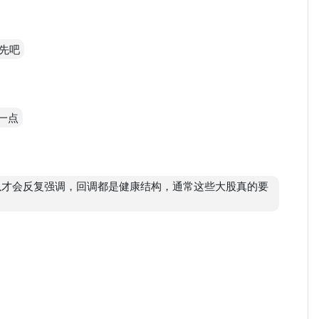
先吧
一点
以才会反复强调，回调都是健康结构，通常这些大股真的要
structure confirmed, but currently in a
0 or a pullback to 1.80–1.88 before entering.