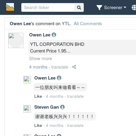
Screener
Owen Lee
's comment on
YTL
.
All Comments
Owen Lee
YTL CORPORATION BHD
Current Price 1.95
Model Version MBOW 3.5 Pro A+
Show more
核心结论（直接给判断）
4 months
·
translate
·
这是中周期反转后的第一段回升 + 当前进入短线高
不是弱股，也不是纯粹震荡股，是结构已经转多，但
Owen Lee
现在不在“追”，也不在“空”，而是：
一位朋友叫来做看看～～
等确认 → 再跟趋势
Like
·
4 months
·
translate
结构拆解（只讲影响决策的）
1️⃣ 月线 / 季线（决定大方向）
Steven Gan
结论：底部反转成立，但不是主升段
谢谢老板兴兴兴！！！！！！
MACD刚翻正不久 → 属于“初级反转阶段”
OBV从低位抬升 → 有中线资金回流
Like
·
4 months
·
translate
Fisher从极低位上来但未进入强区
Owen Lee