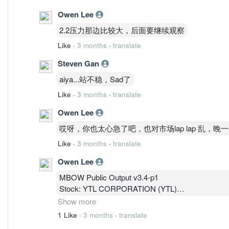
Owen Lee
2.2压力那边比较大，后面要继续观察
Like
·
3 months
·
translate
Steven Gan
aiya...站不稳，Sad了
Like
·
3 months
·
translate
Owen Lee
哎呀，你也太心急了吧，也对市场lap lap 乱
Like
·
3 months
·
translate
Owen Lee
MBOW Public Output v3.4-p1
Stock: YTL CORPORATION (YTL)
Current Price: 1.990
Show more
1. Core Conclusion
1 Like
·
3 months
·
translate
属于结构修复后的趋势延续段（早期→中段）。