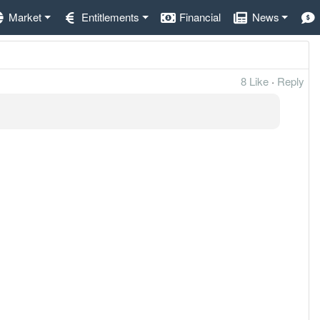
Market
Entitlements
Financial
News
8 Like
·
Reply
位整理。
短线过热后的降温阶段。