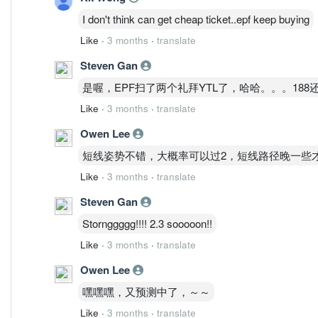
I don't think can get cheap ticket..epf keep buying
Like
·
3 months
·
translate
Steven Gan
是喔，EPF扫了两个礼拜YTL了，哈哈。。。18
Like
·
3 months
·
translate
Owen Lee
短线姿势不错，大概率可以过2，短线路径晚一些
Like
·
3 months
·
translate
Steven Gan
Stornggggg!!!! 2.3 sooooon!!
Like
·
3 months
·
translate
Owen Lee
嘿嘿嘿，又预测中了，～～
Like
·
3 months
·
translate