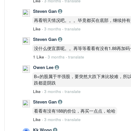
Like
·
3 months
·
translate
1.88
Steven Gan
1.85（关键）
1.75
再看明天情况吧。。。毕竟都买在底部，继续持有
操作层结论（只讲可执行）
Like
·
3 months
·
translate
❌ 不建议
现在追2.00附近
Steven Gan
（盈亏比差）
没什么便宜票呢。。再等等看看有没有1.88再加码
✅ 可做两种策略
1）突破跟随（趋势派）
1 Like
·
3 months
·
translate
条件：放量站稳2.00
Owen Lee
才考虑跟
2）回踩低吸（更优）
B+的股属于半强股，要突然大跌下来比较难，所
区间：1.80～1.88
跌都是阴跌
前提：缩量回踩
Like
·
3 months
·
translate
MBOW总评
Recommendation Status：观察
Steven Gan
Recommendation Grade：B+
看看有没有188的价位，再买一点点，哈哈
最关键一句话
Like
·
3 months
·
translate
这票已经转多，但现在不是买点，是“等确认或等回踩”的阶段。Bullish 
high-level consolidation—wait for a breakout above 2.0
Kk Wong