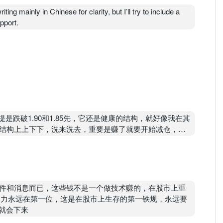
ing mainly in Chinese for clarity, but I’ll try to include a
pport.
是跌破1.90和1.85先，它还是健康的结构，就好像我在其
结构上上下下，洗来洗去，重要是赚了就要开始减仓，除
会有信仰持有这个耐心，赚了就放心的卖掉一些出去，给
件和消息而已，这些钱不是一个做技术赚的，在股市上重
动力永远在第一位，这是在股市上生存的第一铁规，永远要
就会下来