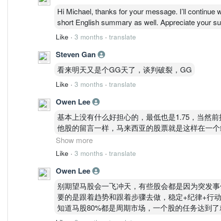
路径C：回踩洗盘
Hi Michael, thanks for your message. I’ll continue writ
概率：20%
short English summary as well. Appreciate your su
条件：
跌破1.85
Like
·
3 months
·
translate
反弹站不回1.88
Steven Gan
OBV下滑
目标：
看来明天又是个GG天了，谈判破裂，GG
1.75
Like
·
3 months
·
translate
1.65
结论：
Owen Lee
? 不是主路径，但一旦破1.85，会加速
基本上没有什么好担心的，最低也是1.75，当然前提
关键交易位（直接用）
他股的留言一样，马来西亚的股票就是这样在一个
强弱分界
非你是信仰持有，基本上马来西亚已经没有多少人
Show more
1.85
些耐心等它下来再进（当然要有技术支持）
短线确认位
Like
·
3 months
·
translate
1.98～2.00
Owen Lee
上方压力
2.00（核心）
别期望马股会一飞冲天，有些股会都是因为突发事
2.10
要的是跟着趋势和跟着步骤去做，稳定+纪律+行
2.20
知道马股80%都是周期市场，一个股的任务达到了
下方支撑