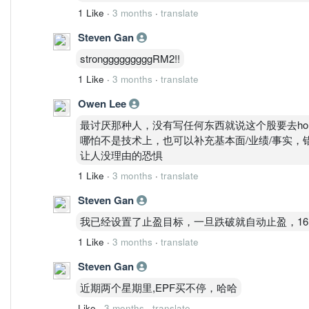
日线是“多头结构 + 短线过热”
1 Like
·
3 months
·
translate
4️⃣ 4小时（短线主导级别）
Steven Gan
结论：已经从主升 → 转为震荡
MACD高位但开始趋缓
strongggggggggRM2!!
OBV快速拉升后开始停滞
1 Like
·
3 months
·
translate
K线连续小实体 → 动能下降
Owen Lee
? 这就是典型：
拉升完成 → 横盘换手
最讨厌那种人，没有写任何东西就说这个股要去hol
5️⃣ 30分钟（入场节奏）
哪怕不是技术上，也可以补充基本面/业绩/事实
结论：短线已经出现分歧
让人没理由的恐惧
高位反复冲2.00失败
1 Like
·
3 months
·
translate
MACD开始钝化
OBV出现小回落
Steven Gan
? 意味着：
我已经设置了止盈目标，一旦跌破就自动止盈，16
短线资金开始分歧，不再一致看多
三路径推演（只保留有效）
1 Like
·
3 months
·
translate
路径A：突破2.00继续走强
Steven Gan
概率：32%
条件：
近期两个星期里,EPF买不停，哈哈
放量突破2.00
Like
·
3 months
·
translate