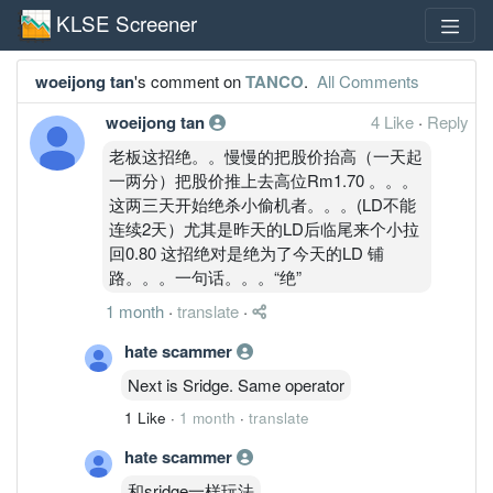
KLSE Screener
woeijong tan
's comment on
TANCO
.
All Comments
woeijong tan
4 Like
·
Reply
老板这招绝。。慢慢的把股价抬高（一天起
一两分）把股价推上去高位Rm1.70 。。。
这两三天开始绝杀小偷机者。。。(LD不能
连续2天）尤其是昨天的LD后临尾来个小拉
回0.80 这招绝对是绝为了今天的LD 铺
路。。。一句话。。。“绝”
1 month
·
translate
·
hate scammer
Next is Sridge. Same operator
1 Like
·
1 month
·
translate
hate scammer
和sridge一样玩法