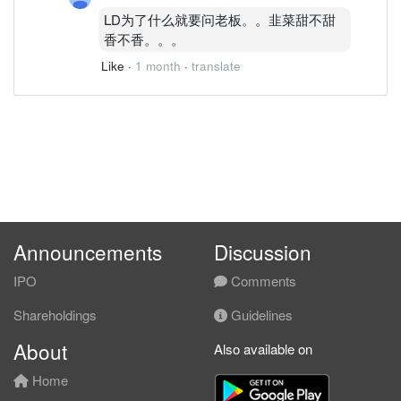
LD为了什么就要问老板。。韭菜甜不甜
香不香。。。
Like
·
1 month
·
translate
Announcements
Discussion
IPO
Comments
Shareholdings
Guidelines
About
Also available on
Home