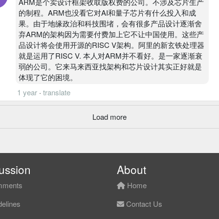
ARM是个卖设计框架收取版权费的公司。不涉及芯片生产
的制程。ARM也没看它对AI和量子芯片有什么投入和成
果。由于地缘政治和科技围堵，会有很多产品设计逐渐舍
弃ARM的架构因为需要付费加上它不让中国使用。这些产
品设计将会使用开源的RISC V架构。阿里的新玄铁处理器
就是运用了RISC V. 本人对ARM并不看好。是一家逐渐衰
弱的公司。它来马来西亚找架构和芯片设计其实正好就是
体现了它的困境。
1 year
·
translate
Load more
ussion
About
ments
Home
elines
Contact Us