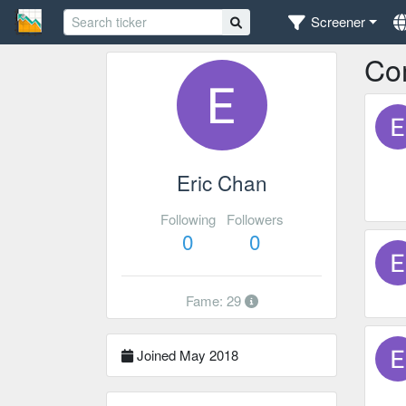
Screener
Co
Eric Chan
Following
Followers
0
0
Fame: 29
Joined May 2018