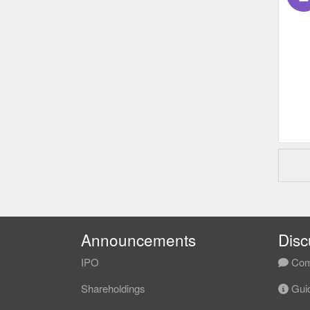
Announcements
Disc
IPO
Com
Shareholdings
Guid