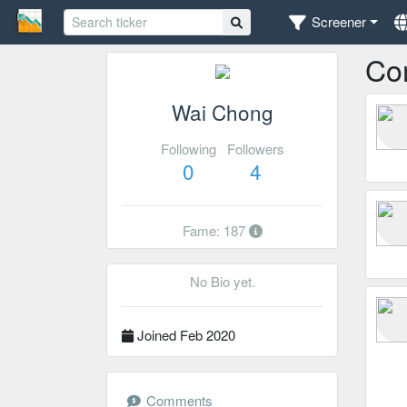
Screener
Co
Wai Chong
Following
Followers
0
4
Fame: 187
No Bio yet.
Joined Feb 2020
Comments