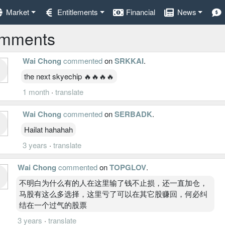
Market
Entitlements
Financial
News
mments
Wai Chong
commented
on
SRKKAI
.
the next skyechip 🔥🔥🔥🔥
1 month
·
translate
Wai Chong
commented
on
SERBADK
.
Hailat hahahah
3 years
·
translate
Wai Chong
commented
on
TOPGLOV
.
不明白为什么有的人在这里输了钱不止损，还一直加仓，
马股有这么多选择，这里亏了可以在其它股赚回，何必纠
结在一个过气的股票
3 years
·
translate