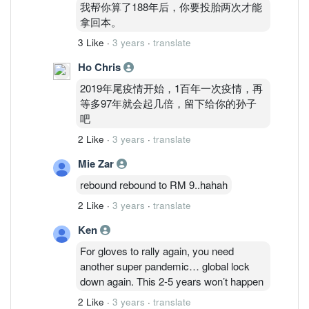
我帮你算了188年后，你要投胎两次才能
拿回本。
3 Like
·
3 years
·
translate
Ho Chris
2019年尾疫情开始，1百年一次疫情，再
等多97年就会起几倍，留下给你的孙子
吧
2 Like
·
3 years
·
translate
Mie Zar
rebound rebound to RM 9..hahah
2 Like
·
3 years
·
translate
Ken
For gloves to rally again, you need
another super pandemic… global lock
down again. This 2-5 years won’t happen
2 Like
·
3 years
·
translate