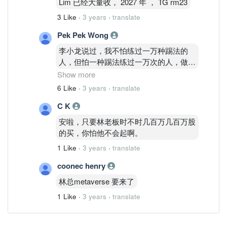
Lim 已经大量收， 2027 年 ， TG rm23
3 Like
·
3 years
·
translate
Pek Pek Wong
李小龙说过，我不怕练过一万种踢法的
人，但怕一种踢法练过一万次的人，做生
意也是如此，一有钱就乱乱扩张别的领域
Show more
是很错误的，因为自己根本不熟练，一心
6 Like
·
3 years
·
translate
一意的搞好老本行才是王道，商机总会回
C K
来 ！我不认为他真的输了， 毕竟他大把
时间等。半年一年只要一个报道说手套股
安啦，只要林老板时不时几百万几百万股
被严重低估时，随时都会迎来一个大反
的买，你怕他不会起啊。
弹。 纯属个人看法如果得罪请别在意。
1 Like
·
3 years
·
translate
coonec henry
林总metaverse 要来了
1 Like
·
3 years
·
translate