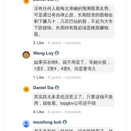
（10-20巴仙已上）大可放心继续持有。
没有任何人能每次准确的预测股票走势。
股票投资最终目标就是只长期持有账面大
可是通过有自律止损，长期投资的股都会
赚钱公司的股票。
剩下赚几十，几百巴仙的股，不必为大市
下跌趋势股（短期内止损）
下跌烦恼。长期持有股必须是账面赚钱
上升趋势股（长期持有）
股。
3 Like
·
4 years
·
translate
Weng Loy
如果买在8快。就不用卖了。等她分股，
1变2，2变4，4变6。但是要等久
1 Like
·
4 years
·
translate
Daniel Sia
其实跌太多卖也没意义了。只要这钱不急
用，就收着。topglov公司还不错
4 Like
·
4 years
·
translate
mooifong koh
差不多和你一样价钱，没有眼睛看了，放