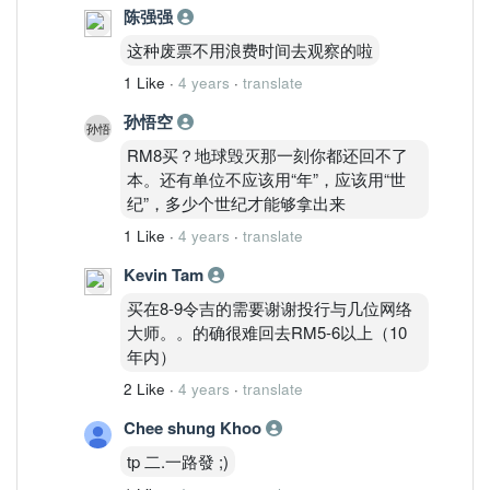
陈强强
课题处理的不够好（比Harta和kossan差
很多）第二错，在股票没有被低估时，大
这种废票不用浪费时间去观察的啦
量share buy back ( 想扶持股价），浪费
1 Like
·
4 years
·
translate
了很多银弹。。第三错是9-12个月前的大
力增加产能计划，现在应该需要宿减增加
孙悟空
产能幅度。。
RM8买？地球毁灭那一刻你都还回不了
本。还有单位不应该用“年”，应该用“世
纪”，多少个世纪才能够拿出来
1 Like
·
4 years
·
translate
Kevin Tam
买在8-9令吉的需要谢谢投行与几位网络
大师。。的确很难回去RM5-6以上（10
年内）
2 Like
·
4 years
·
translate
Chee shung Khoo
tp 二.一路發 ;)