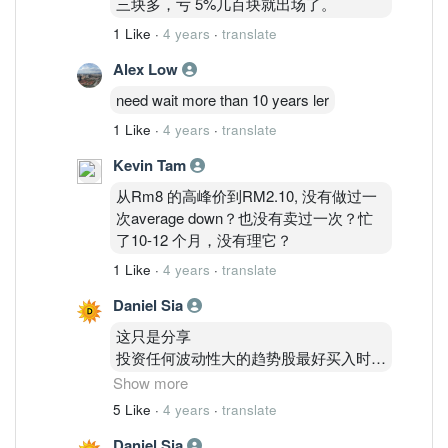
三块多，亏 5%几百块就出场了。
1 Like
·
4 years
·
translate
Alex Low
need wait more than 10 years ler
1 Like
·
4 years
·
translate
Kevin Tam
从Rm8 的高峰价到RM2.10, 没有做过一
次average down？也没有卖过一次？忙
了10-12 个月，没有理它？
1 Like
·
4 years
·
translate
Daniel Sia
这只是分享
投资任何波动性大的趋势股最好买入时设
好合理止损点。
Show more
有自律的10-15巴仙止损。
5 Like
·
4 years
·
translate
只有买到上升趋势股才长期收着,起几十
Daniel Sia
巴仙也不须急着出票。只要股价没大回调