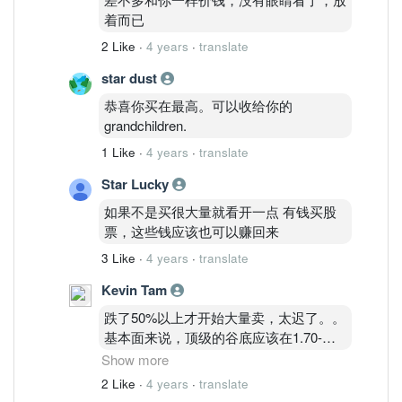
着而已
2 Like
·
4 years
·
translate
star dust
恭喜你买在最高。可以收给你的
grandchildren.
1 Like
·
4 years
·
translate
Star Lucky
如果不是买很大量就看开一点 有钱买股
票，这些钱应该也可以赚回来
3 Like
·
4 years
·
translate
Kevin Tam
跌了50%以上才开始大量卖，太迟了。。
基本面来说，顶级的谷底应该在1.70-
1.90( 投行给更低的TP），不过需要看下
Show more
个季度盈利是不是维持在2 亿多一点还是
2 Like
·
4 years
·
translate
继续下跌。。顶级之前几个错应该是劳工