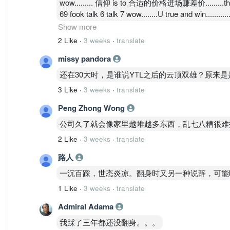
wow......... 信仰 is to 合适的价格进场赚差价.........this ni
69 fook talk 6 talk 7 wow........U true and win..........
dao story lai that......if share market,u same with 
Show more
this games,but talk lan dao how knownleage to planing,t
2 Like
·
3 weeks
·
translate
knownleage and they talk some expensive himself,i
missy pandora
app fee,talk lan dao i help u and u very luckly hav
time........diu....................diu..............................diu,,,,,
还在30大时，是谁说YTL之后的云顶双雄？原来是
3 Like
·
3 weeks
·
translate
Peng Zhong Wong
公司久了就会像家里越堆越多东西，乱七八糟很难
2 Like
·
3 weeks
·
translate
路人
一沉百踩，世态炎凉。翻身时又另一种说辞，可能
1 Like
·
3 weeks
·
translate
Admiral Adama
我踩了三年都还没翻身。。。