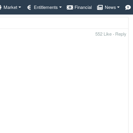
Market
Entitlements
Financial
News
552 Like
·
Reply