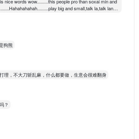
ce words wow.........this people pro than soxai min and
.........Hahahahahah.........play big and small,talk la,talk lan
soxai gp chen and so many say himself guru online lai that,is
otally this call talk 6 talk 7.......if they true teach
 nothing can talk.......example need ur money member or
e people tell u known,we nothing have people tell me in my
,,,,,,,,,,,,,,,,,,
是狗熊
打理，不大刀斩乱麻，什么都要做，生意会很难翻身
吗？