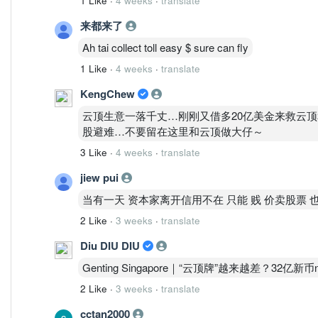
1 Like
·
4 weeks
·
translate
来都来了
Ah tai collect toll easy $ sure can fly
1 Like
·
4 weeks
·
translate
KengChew
云顶生意一落千丈…刚刚又借多20亿美金来救云
股避难…不要留在这里和云顶做大仔～
3 Like
·
4 weeks
·
translate
jiew pui
当有一天 资本家离开信用不在 只能 贱 价卖股票
2 Like
·
3 weeks
·
translate
Diu DIU DIU
Genting Singapore｜“云顶牌”越来越差？32亿新币
2 Like
·
3 weeks
·
translate
cctan2000