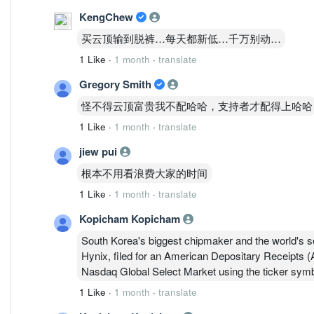
KengChew
买云顶输到脱裤…每天都新低…千万别动…
1 Like
·
1 month
·
translate
Gregory Smith
怪不得云顶富贵我不配哈哈，支持者才配得上哈哈
1 Like
·
1 month
·
translate
jiew pui
根本不用看浪费大家的时间
1 Like
·
1 month
·
translate
Kopicham Kopicham
South Korea's biggest chipmaker and the world's
Hynix, filed for an American Depositary Receipts (A
Nasdaq Global Select Market using the ticker sym
1 Like
·
1 month
·
translate