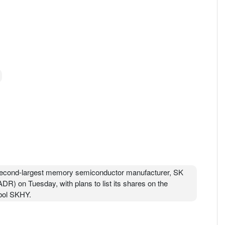
 second-largest memory semiconductor manufacturer, SK
DR) on Tuesday, with plans to list its shares on the
bol SKHY.