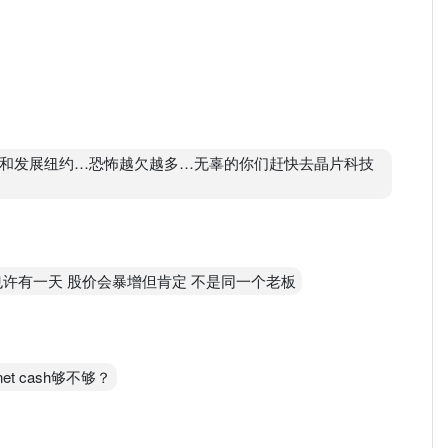
顶和发展纽约…恐怖越欠越多…无辜的你们赶快去晶片科技
 也许有一天 股价会暴增但肯定 不是同一个老板
net cash够不够？