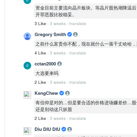
资金目前主要流向晶片板块。等晶片股热潮降温后
开罪恶股比较稳妥。
3 Like
·
3 weeks
·
translate
Gregory Smith
之前什么富贵你不配，现在就什么一落千丈哈哈，
4 Like
·
3 weeks
·
translate
cctan2000
大选要来吗
2 Like
·
3 weeks
·
translate
KengChew
有信仰是对的…但是要合适的价格进场赚差价…股
还是别动这只妖股
2 Like
·
3 weeks
·
translate
Diu DIU DIU