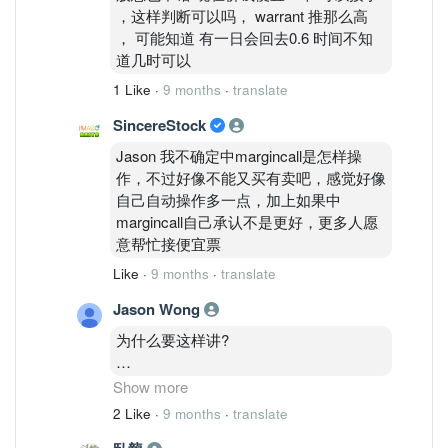
，这样判断可以吗， warrant 推那么高
， 可能知道 有一日会回去0.6 时间不知
道几时可以
1 Like
·
9 months
·
translate
SincereStock
Jason 我不确定中margincall是怎样操
作，不过好像不能又买有卖吧，感觉好像
自己自动操作多一点，加上如果中
margincall自己承认不是更好，更多人愿
意帮忙接便宜票
Like
·
9 months
·
translate
Jason Wong
为什么要这样讲?
因为“强制卖股(force selling)”并不是公司
Show more
行为,而是董事个人和银行之间的融资账
2 Like
·
9 months
·
translate
户被 追债卖出。