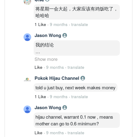
将星期一会大起，大家应该有鸡饭吃了，
哈哈哈
1 Like
·
9 months
·
translate
Jason Wong
我的结论
是的,你的猜测“他们可能本来想高卖低买,
Show more
结 果玩出火了”有较强依据。因为:
Like
·
9 months
·
translate
Pokok Hijau Channel
• 既有大规模抛售,也有买入;
told u just buy, next week makes money
· 抛售中包含“Pledged Securities
1 Like
·
9 months
·
translate
Account” 强制卖出可能性高;
Jason Wong
时间颇为“危机时段”(股价急跌前后)→风
hijau channel, warrant 0.1 now , means
险放大。
mother can go to 0.6 minimum?
但同时:
Like
·
9 months
·
translate