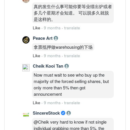
真的发生什么事可能你要等业绩出炉或者
多几个星期才会知道。 可以脱多久就脱
是这样的。
Like
·
9 months
·
translate
Peace Art
拿票抵押做warehousing的下场
Like
·
9 months
·
translate
Cheik Kooi Tan
Now must wait to see who buy up the
majority of the forced selling shares, but
only more than 5% then got
announcement
Like
·
9 months
·
translate
SincereStock
@Cheik very hard to know if not single
individual grabbing more than 5%. the