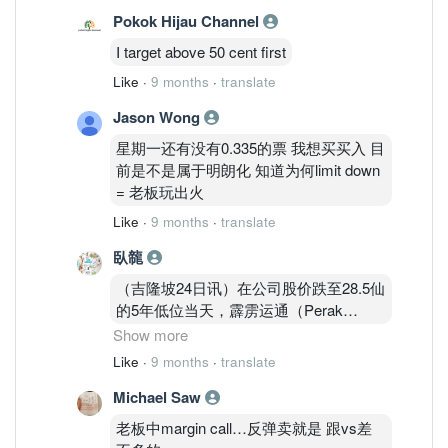
Pokok Hijau Channel
非所有抛售都是“主动卖高”,部分可能
是“被 迫卖出”;
I target above 50 cent first
Like
·
9 months
·
translate
·买入与抛售交错也可能是“补仓”或“止损
转 买”,而不完全是“策略性高抛低吸”。
Jason Wong
chatgpt 应该星期一可以开鸡腿饭 + 整只
星期一还有没有0.335的票 我想买买入 目
烧肉了
前是不是属于明朗化 知道为何limit down
= 老板玩出火
Like
·
9 months
·
translate
臥㡣
（吉隆坡24日讯）在公司股价跌至28.5仙
的5年低位当天，霹雳运通（Perak
Transit Bhd）（KL:PTRANS）创办人、
Show more
董事经理兼最大股东拿督斯里张广威的约
Like
·
9 months
·
translate
3341万5000股质押股票被卖。
Michael Saw
继周三（22日）挫达47.2%至33.5仙，创
老板中margin call…反弹卖就是 跟vs差
多年来最大单日跌幅，该股周四跌至28.5