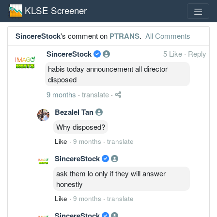
KLSE Screener
SincereStock
's comment on
PTRANS
.
All Comments
SincereStock
5 Like
·
Reply
habis today announcement all director
disposed
9 months
·
translate
·
Bezalel Tan
Why disposed?
Like
·
9 months
·
translate
SincereStock
ask them lo only if they will answer
honestly
Like
·
9 months
·
translate
SincereStock