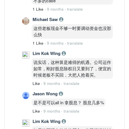
不多的case
仙盘中低位。
1 Like
·
9 months
·
translate
根据向大马交易所的报备，张广威向
Michael Saw
Kenanga Nominees (Tempatan)私人有限
这些老板现金不够一时要调动资金也没那
公司质押的1050万股，以及CBS Link私
么快
人有限公司向Amsec Nominees
(Tempatan) 私人有限公司质押的2291万
1 Like
·
9 months
·
translate
5000股被出售。
Lim Kok Wing
说实话，这种算是难得的机遇。公司运作
如常，刚好股息除权日又要到了，便宜的
时候老板不买回，大把人抢着买。
Like
·
9 months
·
translate
Jason Wong
是不是可以all in 拿股息？ 股息几多%
Like
·
9 months
·
translate
Lim Kok Wing