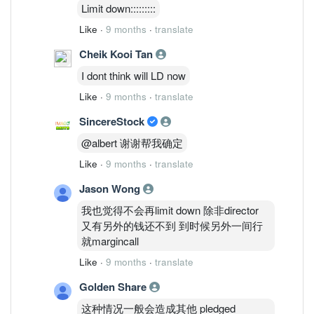
Limit down:::::::::
Like
·
9 months
·
translate
Cheik Kooi Tan
I dont think will LD now
Like
·
9 months
·
translate
SincereStock
@albert 谢谢帮我确定
Like
·
9 months
·
translate
Jason Wong
我也觉得不会再limit down 除非director
又有另外的钱还不到 到时候另外一间行
就margincall
Like
·
9 months
·
translate
Golden Share
这种情况一般会造成其他 pledged