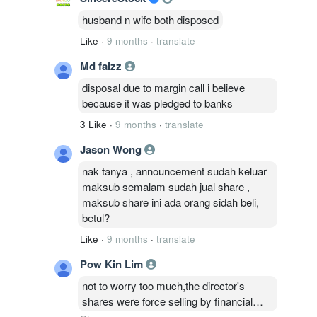
husband n wife both disposed
Like
·
9 months
·
translate
Md faizz
disposal due to margin call i believe
because it was pledged to banks
3 Like
·
9 months
·
translate
Jason Wong
nak tanya , announcement sudah keluar
maksub semalam sudah jual share ,
maksub share ini ada orang sidah beli,
betul?
Like
·
9 months
·
translate
Pow Kin Lim
not to worry too much,the director's
shares were force selling by financial
institutions, not sold by themselves,after