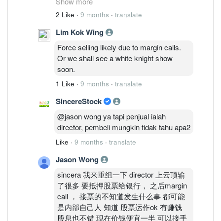
Show more
force selling finished,then the share price
2 Like
·
9 months
·
translate
will be stable and going up.I suppose all
Lim Kok Wing
done and finished by today, hopefully
next week won't be any more force
Force selling likely due to margin calls.
selling
Or we shall see a white knight show
soon.
1 Like
·
9 months
·
translate
SincereStock
@jason wong ya tapi penjual ialah
director, pembeli mungkin tidak tahu apa2
Like
·
9 months
·
translate
Jason Wong
sincera 我来重组一下 director 上云顶输
了很多 要抵押股票给银行， 之后margin
call ， 接票的不知道发生什么事 都可能
是内部自己人 知道 股票运作ok 有赚钱
股息也不错 现在价钱便宜一半 可以接手