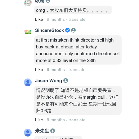
臥㡣
所以公司确实“没有消息”,不能乱说「哦,
omg，大股东们大卖特卖。。。。。
是因为 director 被 margin call」。
Like
·
9 months
·
translate
如果他们这样讲,就等于公开他人的私人
SincereStock
融资资 料,会违反法规。 from chatgpt
at first mistaken think director sell high
buy back at cheap, after today
annoucement only confirmed director sell
more at 0.33 level on the 23th
Like
·
9 months
·
translate
Jason Wong
情况明朗了 知道不是老板自己要丢票，
是没办法自己补仓，被margin call，这样
是不是有可能来个白武士 星期一让他回
归0.6路
Like
·
9 months
·
translate
米先生