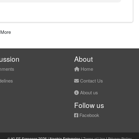
 指标修复期锁定)
)
深回调后的指标修复段。
MACD 与 OBV 开始转弱，价可能重新测试突破平台；月线仍处
 More
.020 支撑带有效跌破 (向下)。
.795 失守，周线修复明显转弱，重新指向 0.750 失效线。
ussion
About
处)
ments
Home
区间。
elines
Contact Us
About us
H MACD 确认死叉。
0 窄幅波动。
价重建较低低点，周线 BASE 降级为 WEAK，月线底部整理重
Follow us
0。
不执行概率重估。
Facebook
M 软冲突双重限制)
超卖区并开始拐头，动能尚未进入主升段。
© KLSE Screener 2026 | Neobie Enterprise |
Terms of Use
|
Privacy Policy