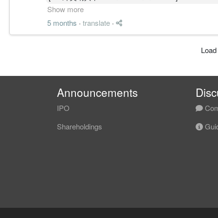
​冲突状态 (Conflict_State)：SOFT (执行冲突)
Show more
支撑区
​物理封顶 (SPD_cap)：7.5 (受 3M 级别压制与 1D
PATH C │ 回落重测 20%
0.88（当前支撑）
5 months
·
translate
·
​执行模式 (Execution_Mode)：Freeze (锁定/禁止加仓
结构逻辑:
0.85（前低区域）
​冲突点：周线级别维持上升结构，但日线级别处于
若 0.880－0.900 供应无法被持续吸收、短周期 
0.80（结构防守位）
Load
​解锁条件：放量收盘物理站稳 1.120 (向上) 或 回踩 1
BASE，是高周期尚未确认的背景限制。
压力区
​[ 02 物理结构卡 · Structural Framework ]
核心逻辑:
0.92（短线压力）
​当前价格 (P)：1.060
价跌回 0.850 下方后先测试 0.820－0.795；若 0
0.95（结构压力）
​物理阻力 (R)：1.120 (近期结构高点共振位)
1.00（趋势转折位）
Announcements
Disc
​第一闸门 (T1)：1.020 (日线云顶支撑与 SMA 60 汇合
————————
5. 路径推演（Path Scenarios）
​核心支撑 (S)：0.990
Path A（48%）
IPO
Com
​物理失效 (F)：0.985
FAILURE PATH │ 失败路径
反弹至 0.92 → 再次回落
​物理裁决：目前价格处于 1.020 - 1.120 的横向消耗
Trigger:
Shareholdings
Guid
Path B（32%）
​[ 03 概率路径卡 · No Time Decay PAR ]
跌破 0.750
0.88–0.92 区间震荡
​Path A (回撤)：25% | 触发：收盘跌破 1.020 且 4
Risk:
Path C（20%）
​Path B (横盘)：60% | 触发：维持在 1.020 - 1.08
本轮由 0.750－0.795 启动的周线修复结构失效，
突破 0.92 → 测试 0.95
​Path C (突破)：15% | 触发：放量收盘物理站稳 1.12
新受压。
6. 最终判定（Final Verdict）
​逻辑规则：概率仅对物理破位敏感，当前区间中段
Current:
MBOW Long-Term Rating（周 / 月）
​[ 04 动能风险卡 · SPD & AOSP ]
未触发
C
​综合 SPD 评分：6.5 / 10 (受 MTAM 矩阵与 ACD
MBOW Short-Term Rating（日 / 4H）
​EE-Limit：日线 Fisher 处于 -2.57 的低位
————————
C+