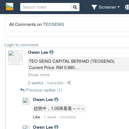
Screener
All Comments on
TEOSENG
Login to comment.
Owen Lee
TEO SENG CAPITAL BERHAD (TEOSENG)
Current Price: RM 0.880
MBOW 5.0 Public Analysis
Show more
Analysis: 23 Jul 2026, 3.08pm MYT (intraday)
2 weeks
·
translate
·
Previous replies (1)
————————
Owen Lee
MARKET STATE │ 结构状态
趋势中，1.05再看看～～～
State: BASE
Like
·
1 week
·
translate
SP: 6 / 10
SPD: 7 / 10
Owen Lee