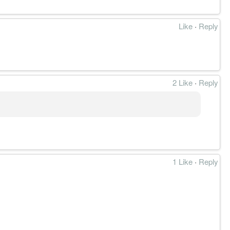
向非对称共振；量能支持低周期突破，但周线升级仍需价格越过
Like
·
Reply
2 Like
·
Reply
1 Like
·
Reply
750－0.795 启动的修复结构失效，周线 BASE 降级