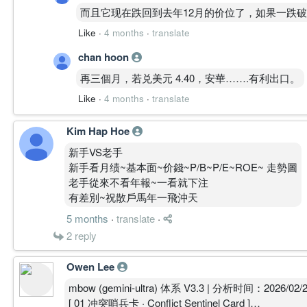
————————
→ 本质：趋势反转后下行结构
而且它现在跌回到去年12月的价位了，如果一跌破
周线
PATH A │ 修复延续 50%
Like
·
4 months
·
translate
高点持续下移（lower high）
结构逻辑:
跌破多个关键平台（1.00 / 0.95）
chan hoon
1D／4H／30M 已形成 CLIMB 共振，MACD、ADX 
当前接近前低区域
前段整理期的成交参与。
再三個月，若兑美元 4.40，安華…….有利出口。
→ 本质：弱趋势延续
核心逻辑:
日线
Like
·
4 months
·
translate
价守稳 0.850 并有效确认 0.900 后，续测 0.950－1
连续下跌波段（无有效反弹结构）
的完整条件。
价格远离均线 → 超跌状态
Kim Hap Hoe
出现短线反抽
新手VS老手
————————
→ 本质：下跌末端 + 技术反弹初现
新手看月绩~基本面~价錢~P/B~P/E~ROE~ 走勢圖
3. 多周期共振（Daily + 4H）
老手從來不看年報~一看就下注
PATH B │ 高位整理 30%
日线
有差別~祝散戶馬年一飛沖天
结构逻辑:
RSI / Stoch 进入超卖区
0.900－1.050 仍有周线云层、历史平台及 VPVR 密
MACD 持续负值但收敛
5 months
·
translate
·
MACD 正柱与 ATR 开始降温，低周期领先后需时
→ 结论：下跌动能减弱
2
reply
核心逻辑:
4H
价在 0.850－0.900 之间反复换手，30M 由 CL
出现短线反弹结构
Owen Lee
整理。
动能开始转正
mbow (gemini-ultra) 体系 V3.3 | 分析时间：2026/02/
→ 结论：短线反抽成立，但级别有限
​[ 01 冲突哨兵卡 · Conflict Sentinel Card ]
————————
4. 关键价格位（Key Levels）