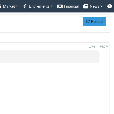
Market
Entitlements
Financial
News
Reload
Like
·
Reply