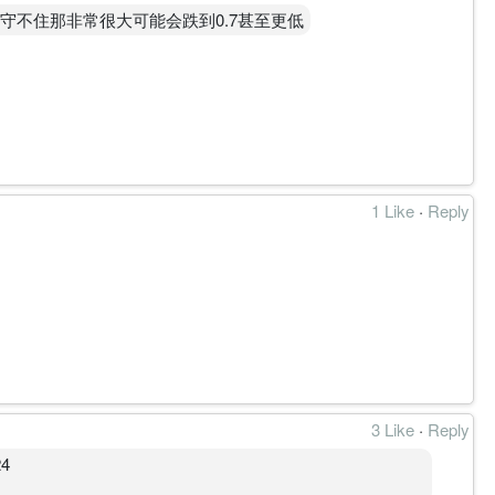
守不住那非常很大可能会跌到0.7甚至更低
与 OBV 保持正向，突破 0.800－0.850 期间亦获得明显高于
.000；稳定越过 1.050，周线 BASE 方具备正式升级 CLIMB
1 Like
·
Reply
集区供应待消化；价已由 0.790 连续推进至 0.880，4H
间消化前段升幅。
IMB 降回 BASE，但日线与 4H 主结构保持完整，属突破后的温和
3 Like
·
Reply
24