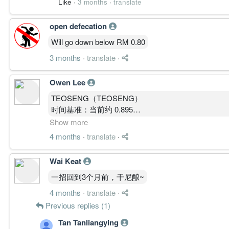
Like
·
3 months
·
translate
共振结论:
1D／4H／30M 向上、周线修复、月线横向的正
open defecation
主要供应区确认。
Will go down below RM 0.80
————————
3 months
·
translate
·
STRUCTURE LEVELS │ 结构位
Owen Lee
周线 VPVR 主供应区
0.900 － 1.050
TEOSENG（TEOSENG）
Resistance
时间基准：当前约 0.895
0.900
模型：MBOW Public Output v3.4-p1
Show more
1.050
1. 核心结论
4 months
·
translate
·
Support
处于中期下跌趋势中的末端释放阶段
0.850
当前定义：
Wai Keat
0.795
弱趋势延续 + 接近超跌区，但未确认反转
Failure Zone
2. 结构分析（Structure）
一招回到3个月前，干尼酿~
失守 0.750
月线
4 months
·
translate
·
锚近期周线及月线低点／本轮修复起点；跌破则本轮由 0.
上升趋势已破（~1.30 → 持续下行）
Previous replies (1)
WEAK。
当前回到历史中枢区域
动能持续衰减
Tan Tanliangying