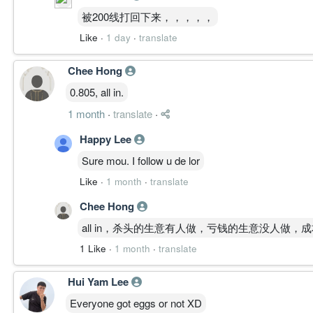
周线价格从 0.750－0.790 底部区域连续回升，重新站
被200线打回下来，，，，，
成交区下沿。
周线 MACD 在零轴下方形成向上交叉，正柱开始
Like
·
1 day
·
translate
周线 ADX 由约 30 轻微回落至 27 附近，原
周线 OBV 从近期低位持续抬高，价格回升同时获得参与
Chee Hong
于前段整理期。
0.805, all in.
1D／4H／30M 已进入 CLIMB，周线与月线仍处 BA
一句总结:
1 month
·
translate
·
低周期突破获得量能与 OBV 配合，但周线仍在 0.900
Happy Lee
————————
Sure mou. I follow u de lor
Like
·
1 month
·
translate
TIMEFRAME TRANSITION FLOW │ 周期迁移
30M: CLIMB
Chee Hong
4H: CLIMB
all in，杀头的生意有人做，亏钱的生意没人做
1D: CLIMB
1 Like
·
1 month
·
translate
1W: BASE
1M: BASE
Transition
Hui Yam Lee
1M → 1W ↑ ｜ 1D ↑ 4H ↑ 30M ↑
Everyone got eggs or not XD
月线维持长期整理，周线由低位向上修复；日线至 3