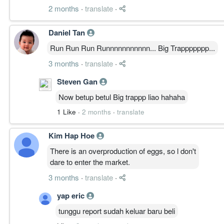
2 months
·
translate
·
————————
Daniel Tan
MULTI-TIMEFRAME RESONANCE │ 多周期共振
Run Run Run Runnnnnnnnnnn... Big Trappppppp...
1M 维持 BASE，价此前由 0.400 附近扩张至 1.20
3 months
·
translate
·
约 0.800－1.000 主 VPVR 成交区，但仍受 0
靠近、负柱未完全结束，ADX 由约 60 回落至 35 
Steven Gan
1W 由下降结构进入 BASE 修复，价在 0.750－0.790
Now betup betul Big trappp liao hahaha
始进入周线云层及 VPVR 供应区；MACD 零轴下向
处 27 附近但方向略回落。
1 Like
·
2 months
·
translate
1D 已进入 CLIMB，价从 0.790 底部平台突破后连续
higher high 与 higher low；MACD 零轴附
Kim Hap Hoe
由突破高位略回落但上行结构未损。
There is an overproduction of eggs, so l don't
4H 维持 CLIMB，价突破 0.800 后快速站上云层并
dare to enter the market.
至约 47，OBV 连续创阶段高位。唯 MACD 正
30M 维持 CLIMB，价站在云上并于 0.865－0.87
3 months
·
translate
·
43，OBV 创短周期高位，ATR 由低位回升，显示临近 
yap eric
量能确认: 近四个完整交易日平均成交量明显高于 30 日
前段日常水平；唯该 30 日样本已含突破日，倍率
tunggu report sudah keluar baru beli
已完成样本直接比较。