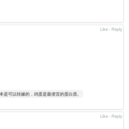
上 0.850 并测试 0.880，开始接触周线云层及主要 VPVR
增加，中期下行动能已减弱，修复方向保持正面。
有下降趋势正在消退，但新的上升趋势强度尚未完全建立。
度配合；突破 0.800－0.850 期间的成交活跃度明显高
Like
·
Reply
SE。
－1.050 供应区下方，尚未完成成熟 CLIMB 确认。
，成本是可以转嫁的，鸡蛋是最便宜的蛋白质。
Like
·
Reply
0M 已形成一致上行阵营，动力由低周期向周线传递。