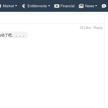
Market
Entitlements
Financial
News
12 Like
·
Reply
动动了吧。。。。