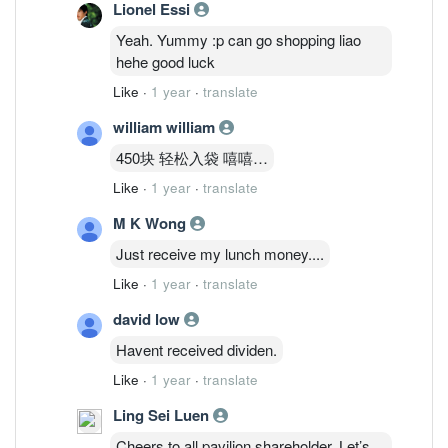
Lionel Essi
Yeah. Yummy :p can go shopping liao
hehe good luck
Like
·
1 year
·
translate
william william
450块 轻松入袋 嘻嘻…
Like
·
1 year
·
translate
M K Wong
Just receive my lunch money....
Like
·
1 year
·
translate
david low
Havent received dividen.
Like
·
1 year
·
translate
Ling Sei Luen
Cheers to all pavilion shareholder. Let’s