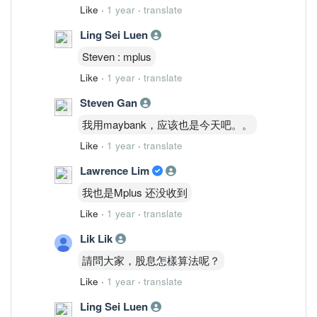
Like
·
1 year
·
translate
Ling Sei Luen
Steven : mplus
Like
·
1 year
·
translate
Steven Gan
我用maybank，应该也是今天吧。。
Like
·
1 year
·
translate
Lawrence Lim
我也是Mplus 还没收到
Like
·
1 year
·
translate
Lik Lik
請問大家，股息怎樣算法呢？
Like
·
1 year
·
translate
Ling Sei Luen