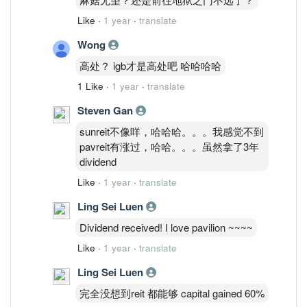
Like
·
1 year
·
translate
Wong
高处？ igb才是高处吧 哈哈哈哈
1 Like
·
1 year
·
translate
Steven Gan
sunreit不像咩，哈哈哈。。。我感觉不到
pavreit有涨过，哈哈。。。虽然拿了3年
dividend
Like
·
1 year
·
translate
Ling Sei Luen
Dividend received! I love pavilion ~~~~
Like
·
1 year
·
translate
Ling Sei Luen
完全没想到reit 都能够 capital gained 60%