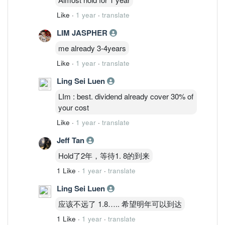
Like
·
1 year
·
translate
LIM JASPHER
me already 3-4years
Like
·
1 year
·
translate
Ling Sei Luen
LIm : best. dividend already cover 30% of
your cost
Like
·
1 year
·
translate
Jeff Tan
Hold了2年，等待1. 8的到来
1 Like
·
1 year
·
translate
Ling Sei Luen
应该不远了 1.8….. 希望明年可以到达
1 Like
·
1 year
·
translate