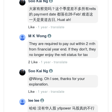
Soo Kai Ng
大家有察觉吗？这个季度差不多所有reits
的 payment date 都落在28-Feb! 难道这
一天是黄道吉日, Huat ah!
Like
·
1 year
·
translate
M K Wong
They are required to pay out within 2 mth
from financial year end. If they don't, they
no longer enjoy the reit status for tax
2 Like
·
1 year
·
translate
Soo Kai Ng
@Wong. Oh I see, thanks for your
explanation.
Like
·
1 year
·
translate
lee lee
哈哈 没有华人股 ytlpower 马股真的不行