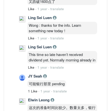
又跌破1600点了
Like
·
1 year
·
translate
Ling Sei Luen
Wong : thanks for the info. Learn
something new today !
Like
·
1 year
·
translate
Ling Sei Luen
This time so late haven’t received
dividend yet. Normally morning already in
Like
·
1 year
·
translate
JY Seah
可能银行那里 pending
1 Like
·
1 year
·
translate
Elwin Leong
这次的准备时间比较少。数量太多，银行