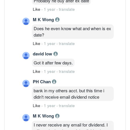
Probably he buy after ex date
Like
·
1 year
·
translate
M K Wong
Does he even know what and when is ex
date?
Like
·
1 year
·
translate
david low
Got it after few days.
Like
·
1 year
·
translate
PH Chan
bank in my others acct. but this time i
didn't receive email dividend notice
Like
·
1 year
·
translate
M K Wong
I never receive any email for dividend. I