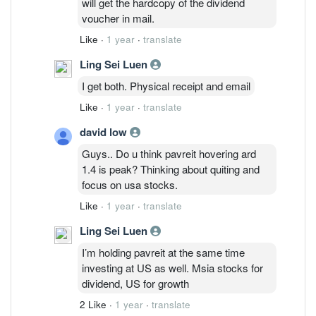
will get the hardcopy of the dividend
voucher in mail.
Like
·
1 year
·
translate
Ling Sei Luen
I get both. Physical receipt and email
Like
·
1 year
·
translate
david low
Guys.. Do u think pavreit hovering ard
1.4 is peak? Thinking about quiting and
focus on usa stocks.
Like
·
1 year
·
translate
Ling Sei Luen
I’m holding pavreit at the same time
investing at US as well. Msia stocks for
dividend, US for growth
2 Like
·
1 year
·
translate