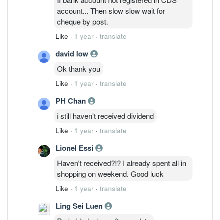
account... Then slow slow wait for
cheque by post.
Like
·
1 year
·
translate
david low
Ok thank you
Like
·
1 year
·
translate
PH Chan
i still haven't received dividend
Like
·
1 year
·
translate
Lionel Essi
Haven't received?!? I already spent all in
shopping on weekend. Good luck
Like
·
1 year
·
translate
Ling Sei Luen