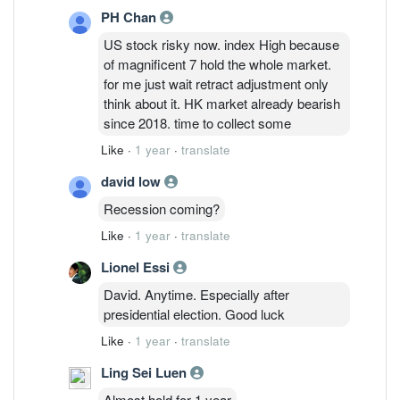
PH Chan
US stock risky now. index High because
of magnificent 7 hold the whole market.
for me just wait retract adjustment only
think about it. HK market already bearish
since 2018. time to collect some
Like
·
1 year
·
translate
david low
Recession coming?
Like
·
1 year
·
translate
Lionel Essi
David. Anytime. Especially after
presidential election. Good luck
Like
·
1 year
·
translate
Ling Sei Luen
Almost hold for 1 year