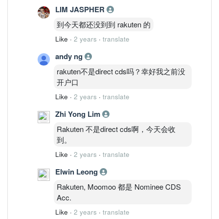
LIM JASPHER
到今天都还没到到 rakuten 的
Like
·
2 years
·
translate
andy ng
rakuten不是direct cds吗？幸好我之前没
开户口
Like
·
2 years
·
translate
Zhi Yong Lim
Rakuten 不是direct cds啊，今天会收
到。
Like
·
2 years
·
translate
Elwin Leong
Rakuten, Moomoo 都是 Nominee CDS
Acc.
Like
·
2 years
·
translate