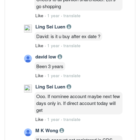
go shopping
Like
·
1 year
·
translate
Ling Sei Luen
David: is it u buy after ex date ?
Like
·
1 year
·
translate
david low
Been 3 years
Like
·
1 year
·
translate
Ling Sei Luen
Ooo. If nominee account maybe next few
days only in. If direct account today will
get
Like
·
1 year
·
translate
M K Wong
If bank account not registered in CDS